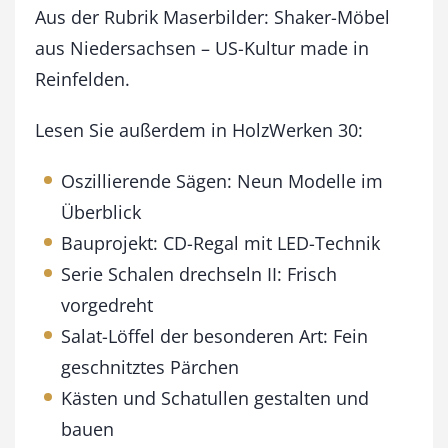
e
Aus der Rubrik Maserbilder: Shaker-Möbel
p
aus Niedersachsen – US-Kultur made in
t
Reinfelden.
e
m
b
Lesen Sie außerdem in HolzWerken 30:
e
r
Oszillierende Sägen: Neun Modelle im
/
Überblick
O
k
Bauprojekt: CD-Regal mit LED-Technik
t
Serie Schalen drechseln II: Frisch
o
b
vorgedreht
e
Salat-Löffel der besonderen Art: Fein
r
2
geschnitztes Pärchen
0
Kästen und Schatullen gestalten und
1
bauen
1