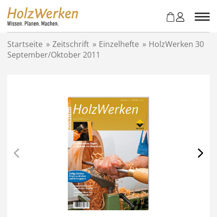
Z
u
m
I
Startseite
»
Zeitschrift
»
Einzelhefte
»
HolzWerken 30
n
September/Oktober 2011
h
a
l
t
s
p
r
i
n
g
e
n