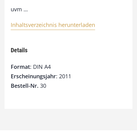
M
e
uvm …
n
g
Inhaltsverzeichnis herunterladen
e
Details
Format
: DIN A4
Erscheinungsjahr
: 2011
Bestell-Nr.
30