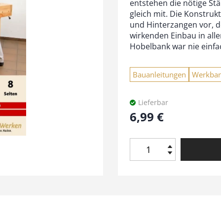
entstehen die nötige St
gleich mit. Die Konstruk
und Hinterzangen vor, de
wirkenden Einbau in alle
Hobelbank war nie einfa
Bauanleitungen
Werkba
Lieferbar
6,99
€
H
o
b
e
l
b
a