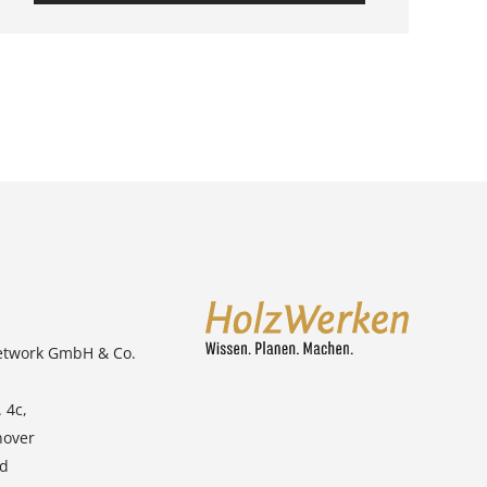
etwork GmbH & Co.
 4c,
nover
nd