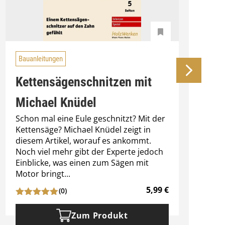
Bauanleitungen
Kettensägenschnitzen mit
Michael Knüdel
Schon mal eine Eule geschnitzt? Mit der
H
Kettensäge? Michael Knüdel zeigt in
z
diesem Artikel, worauf es ankommt.
g
Noch viel mehr gibt der Experte jedoch
d
Einblicke, was einen zum Sägen mit
n
Motor bringt...
f
5,99
€
(0)
Zum Produkt