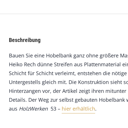
n
k
f
ü
r
E
Beschreibung
i
n
Bauen Sie eine Hobelbank ganz ohne größere Masch
s
t
Heiko Rech dünne Streifen aus Plattenmaterial ei
e
Schicht für Schicht verleimt, entstehen die nötig
i
g
Untergestells gleich mit. Die Konstruktion sieht 
e
Hinterzangen vor, der Artikel zeigt ihren mitunter
r
Details. Der Weg zur selbst gebauten Hobelbank w
M
e
aus
HolzWerken
53 –
hier erhältlich
.
n
g
e