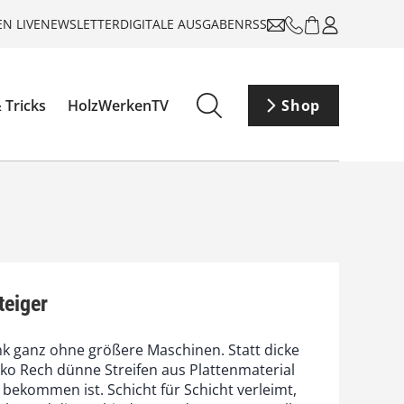
N LIVE
NEWSLETTER
DIGITALE AUSGABEN
RSS
 Tricks
HolzWerkenTV
Shop
teiger
k ganz ohne größere Maschinen. Statt dicke
iko Rech dünne Streifen aus Plattenmaterial
u bekommen ist. Schicht für Schicht verleimt,