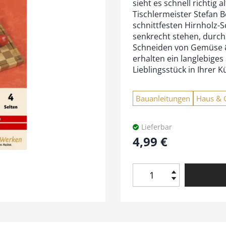
sieht es schnell richtig 
Tischlermeister Stefan 
schnittfesten Hirnholz-S
senkrecht stehen, durch
Schneiden von Gemüse & 
erhalten ein langlebiges
Lieblingsstück in Ihrer K
Bauanleitungen
Haus & 
Lieferbar
4,99
€
H
i
r
n
h