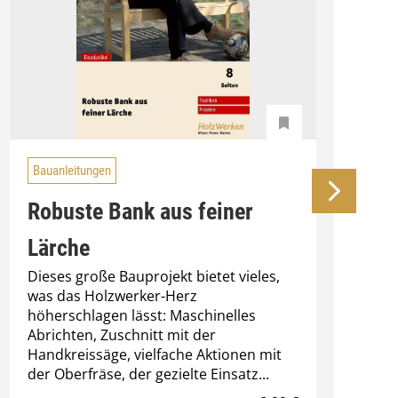
Bauanleitungen
Robuste Bank aus feiner
Lärche
Dieses große Bauprojekt bietet vieles,
W
was das Holzwerker-Herz
d
höherschlagen lässt: Maschinelles
U
Abrichten, Zuschnitt mit der
v
Handkreissäge, vielfache Aktionen mit
T
der Oberfräse, der gezielte Einsatz...
h