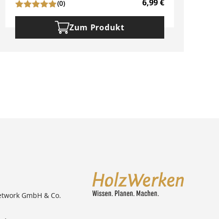
6,99
€
(0)
Zum Produkt
etwork GmbH & Co.