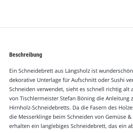
o
l
z
-
S
c
h
n
Beschreibung
e
i
Ein Schneidebrett aus Längsholz ist wunderschön
d
b
dekorative Unterlage für Aufschnitt oder Sushi v
r
Schneiden verwendet, sieht es schnell richtig alt 
e
t
von Tischlermeister Stefan Böning die Anleitung 
t
Hirnholz-Schneidebretts. Da die Fasern des Holze
M
die Messerklinge beim Schneiden von Gemüse & C
e
n
erhalten ein langlebiges Schneidebrett, das ein a
g