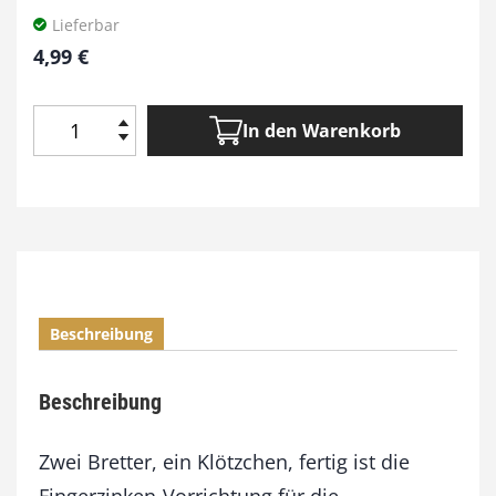
Lieferbar
4,99
€
In den Warenkorb
F
i
n
g
e
r
z
i
Beschreibung
n
k
e
Beschreibung
n
l
e
Zwei Bretter, ein Klötzchen, fertig ist die
i
Fingerzinken-Vorrichtung für die