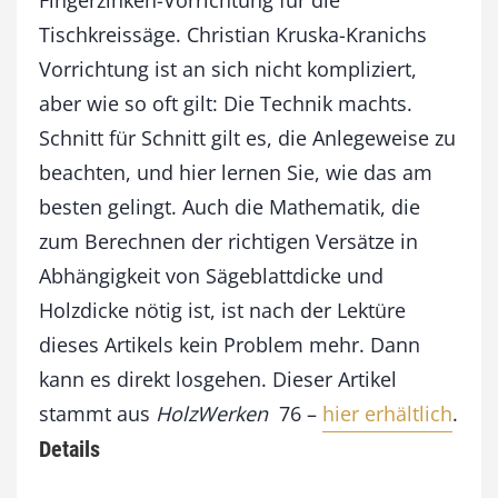
c
Tischkreissäge. Christian Kruska-Kranichs
h
t
Vorrichtung ist an sich nicht kompliziert,
g
aber wie so oft gilt: Die Technik machts.
e
m
Schnitt für Schnitt gilt es, die Anlegeweise zu
a
beachten, und hier lernen Sie, wie das am
c
besten gelingt. Auch die Mathematik, die
h
t
zum Berechnen der richtigen Versätze in
M
Abhängigkeit von Sägeblattdicke und
e
n
Holzdicke nötig ist, ist nach der Lektüre
g
dieses Artikels kein Problem mehr. Dann
e
kann es direkt losgehen. Dieser Artikel
stammt aus
HolzWerken
76 –
hier erhältlich
.
Details