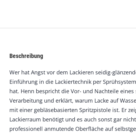
t
z
L
a
c
k
i
e
Beschreibung
r
p
Wer hat Angst vor dem Lackieren seidig-glänzend
i
s
Einführung in die Lackiertechnik per Sprühsyste
t
hat. Henn bespricht die Vor- und Nachteile eines 
o
l
Verarbeitung und erklärt, warum Lacke auf Wasser
e
mit einer gebläsebasierten Spritzpistole ist. Er 
M
Lackierraum benötigt und es auch sonst gar nicht
e
n
professionell anmutende Oberfläche auf selbstge
g