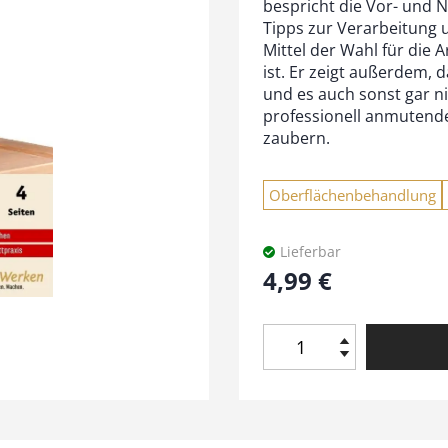
bespricht die Vor- und N
Tipps zur Verarbeitung 
Mittel der Wahl für die A
ist. Er zeigt außerdem,
und es auch sonst gar ni
professionell anmutende
zaubern.
Oberflächenbehandlung
Lieferbar
4,99
€
E
i
n
s
a