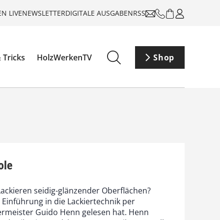
N LIVE
NEWSLETTER
DIGITALE AUSGABEN
RSS
 Tricks
HolzWerkenTV
Shop
ole
ackieren seidig-glänzender Oberflächen?
Einführung in die Lackiertechnik per
ermeister Guido Henn gelesen hat. Henn