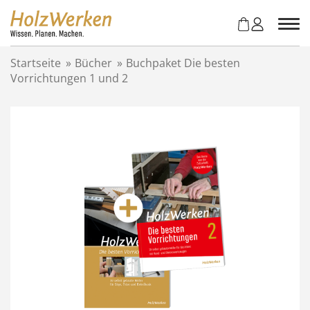
Z
u
m
I
Startseite
»
Bücher
»
Buchpaket Die besten
n
Vorrichtungen 1 und 2
h
a
l
t
s
p
r
i
n
g
e
n