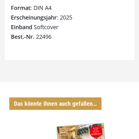
g
Format
: DIN A4
e
Erscheinungsjahr
: 2025
Einband
Softcover
Best.-Nr.
22496
Das könnte Ihnen auch gefallen…