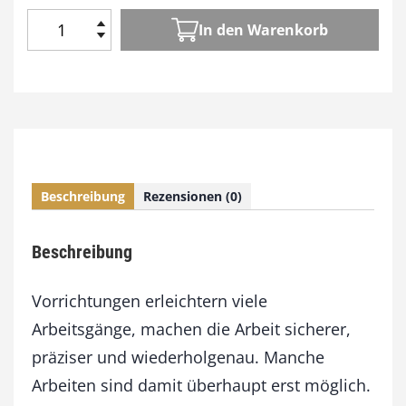
In den Warenkorb
B
u
c
h
p
a
k
e
Beschreibung
Rezensionen (0)
t
D
i
Beschreibung
e
b
e
Vorrichtungen erleichtern viele
s
Arbeitsgänge, machen die Arbeit sicherer,
t
präziser und wiederholgenau. Manche
e
n
Arbeiten sind damit überhaupt erst möglich.
V