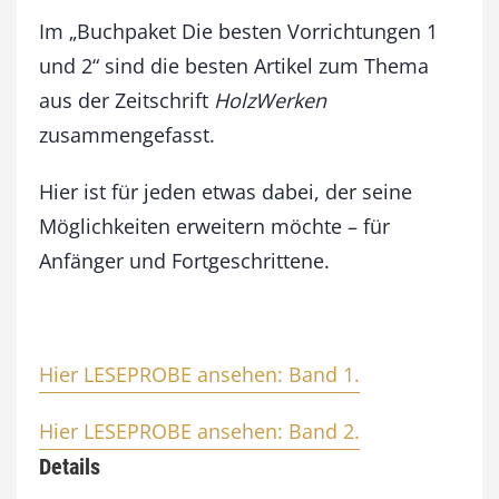
o
Im „Buchpaket Die besten Vorrichtungen 1
r
r
und 2“ sind die besten Artikel zum Thema
i
aus der Zeitschrift
HolzWerken
c
zusammengefasst.
h
t
u
Hier ist für jeden etwas dabei, der seine
n
Möglichkeiten erweitern möchte – für
g
e
Anfänger und Fortgeschrittene.
n
1
u
n
Hier LESEPROBE ansehen: Band 1.
d
2
Hier LESEPROBE ansehen: Band 2.
M
e
Details
n