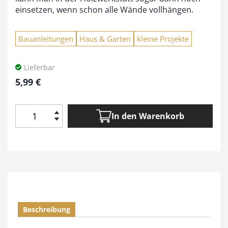
einsetzen, wenn schon alle Wände vollhängen.
Bauanleitungen
Haus & Garten
kleine Projekte
Lieferbar
5,99
€
In den Warenkorb
B
i
l
d
e
r
r
a
Beschreibung
h
m