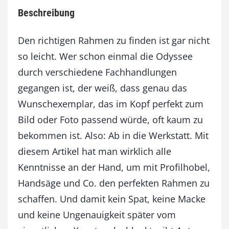
e
Beschreibung
n
v
o
Den richtigen Rahmen zu finden ist gar nicht
n
so leicht. Wer schon einmal die Odyssee
H
durch verschiedene Fachhandlungen
a
n
gegangen ist, der weiß, dass genau das
d
Wunschexemplar, das im Kopf perfekt zum
b
a
Bild oder Foto passend würde, oft kaum zu
u
bekommen ist. Also: Ab in die Werkstatt. Mit
e
diesem Artikel hat man wirklich alle
n
M
Kenntnisse an der Hand, um mit Profilhobel,
e
Handsäge und Co. den perfekten Rahmen zu
n
g
schaffen. Und damit kein Spat, keine Macke
e
und keine Ungenauigkeit später vom