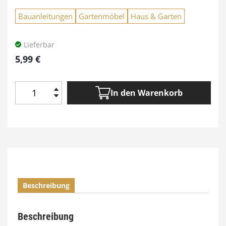
Bauanleitungen
Gartenmöbel
Haus & Garten
Lieferbar
5,99
€
In den Warenkorb
B
a
u
a
n
l
e
i
Beschreibung
t
u
n
Beschreibung
g