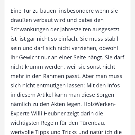
:
S
Eine Tür zu bauen  insbesondere wenn sie
c
draußen verbaut wird und dabei den
h
Schwankungen der Jahreszeiten ausgesetzt
u
p
ist  ist gar nicht so einfach. Sie muss stabil
p
sein und darf sich nicht verziehen, obwohl
e
n
ihr Gewicht nur an einer Seite hängt. Sie darf
t
nicht krumm werden, weil sie sonst nicht
ü
mehr in den Rahmen passt. Aber man muss
r
M
sich nicht entmutigen lassen: Mit den Infos
e
in diesem Artikel kann man diese Sorgen
n
g
nämlich zu den Akten legen. HolzWerken-
e
Experte Willi Heubner zeigt darin die
wichtigsten Regeln für den Türenbau,
wertvolle Tipps und Tricks und natürlich die