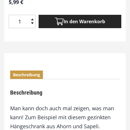
5,99
€
In den Warenkorb
B
a
u
a
n
l
e
i
Beschreibung
t
u
n
Beschreibung
g
:
G
Man kann doch auch mal zeigen, was man
e
kann! Zum Beispiel mit diesem gezinkten
z
Hängeschrank aus Ahorn und Sapeli.
i