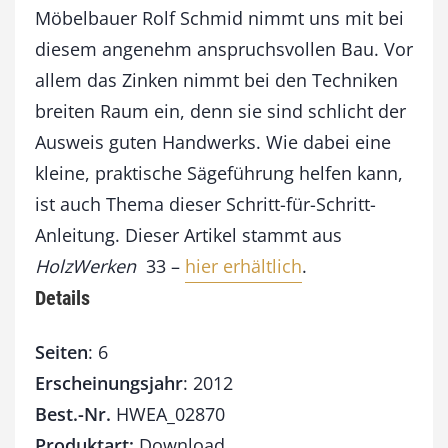
n
Möbelbauer Rolf Schmid nimmt uns mit bei
k
diesem angenehm anspruchsvollen Bau. Vor
t
e
allem das Zinken nimmt bei den Techniken
r
breiten Raum ein, denn sie sind schlicht der
H
Ausweis guten Handwerks. Wie dabei eine
ä
n
kleine, praktische Sägeführung helfen kann,
g
ist auch Thema dieser Schritt-für-Schritt-
e
s
Anleitung. Dieser Artikel stammt aus
c
HolzWerken
33 –
hier erhältlich
.
h
r
Details
a
n
Seiten
: 6
k
Erscheinungsjahr
: 2012
M
e
Best.-Nr.
HWEA_02870
n
Produktart:
Download