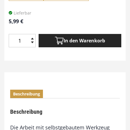
Lieferbar
5,99
€
In den Warenkorb
B
a
u
a
n
l
e
i
Beschreibung
t
u
n
Beschreibung
g
G
e
Die Arbeit mit selbstgebautem Werkzeug