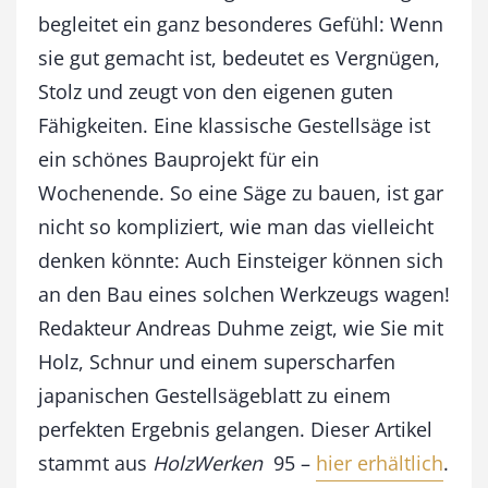
s
begleitet ein ganz besonderes Gefühl: Wenn
t
sie gut gemacht ist, bedeutet es Vergnügen,
e
l
Stolz und zeugt von den eigenen guten
l
Fähigkeiten. Eine klassische Gestellsäge ist
s
ä
ein schönes Bauprojekt für ein
g
Wochenende. So eine Säge zu bauen, ist gar
e
nicht so kompliziert, wie man das vielleicht
M
e
denken könnte: Auch Einsteiger können sich
n
an den Bau eines solchen Werkzeugs wagen!
g
e
Redakteur Andreas Duhme zeigt, wie Sie mit
Holz, Schnur und einem superscharfen
japanischen Gestellsägeblatt zu einem
perfekten Ergebnis gelangen. Dieser Artikel
stammt aus
HolzWerken
95 –
hier erhältlich
.