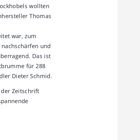
lockhobels wollten
enhersteller Thomas
eitet war, zum
ut nachschärfen und
überragend. Das ist
chtbrumme für 288
dler Dieter Schmid.
der Zeitschrift
h spannende