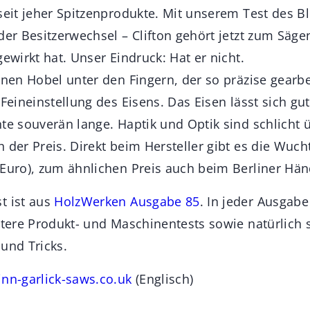
 seit jeher Spitzenprodukte. Mit unserem Test des B
 der Besitzerwechsel – Clifton gehört jetzt zum Säg
gewirkt hat. Unser Eindruck: Hat er nicht.
inen Hobel unter den Fingern, der so präzise gearb
-Feineinstellung des Eisens. Das Eisen lässt sich g
te souverän lange. Haptik und Optik sind schlicht 
h der Preis. Direkt beim Hersteller gibt es die Wu
 Euro), zum ähnlichen Preis auch beim Berliner Hän
t ist aus
HolzWerken Ausgabe 85
. In jeder Ausgabe 
eitere Produkt- und Maschinentests sowie natürlic
und Tricks.
inn-garlick-saws.co.uk
(Englisch)