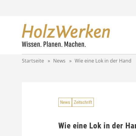
Z
u
m
I
n
h
a
l
t
Startseite
»
News
»
Wie eine Lok in der Hand
s
p
r
i
n
g
News
Zeitschrift
e
n
Wie eine Lok in der Ha