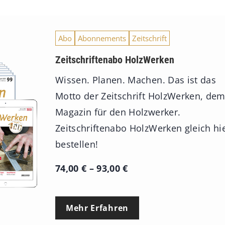
Abo
Abonnements
Zeitschrift
Zeitschriftenabo HolzWerken
Wissen. Planen. Machen. Das ist das
Motto der Zeitschrift HolzWerken, de
Magazin für den Holzwerker.
Zeitschriftenabo HolzWerken gleich hi
bestellen!
P
74,00
€
–
93,00
€
r
e
Mehr Erfahren
i