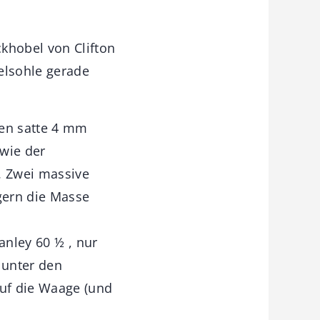
khobel von Clifton
elsohle gerade
ken satte 4 mm
 wie der
. Zwei massive
gern die Masse
anley 60 ½ , nur
h unter den
uf die Waage (und