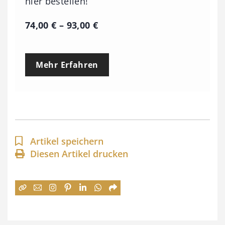
hier bestellen!
P
74,00
€
–
93,00
€
r
e
Mehr Erfahren
i
s
s
p
a
Artikel speichern
n
Diesen Artikel drucken
n
e
:
7