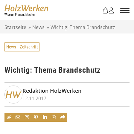
Z
u
m
I
Startseite
»
News
»
Wichtig: Thema Brandschutz
n
h
a
News
Zeitschrift
l
t
s
p
Wichtig: Thema Brandschutz
r
i
n
Redaktion HolzWerken
g
12.11.2017
e
n