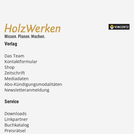
4
,
0
0
Verlag
€
Das Team
Kontaktformular
b
Shop
i
Zeitschrift
Mediadaten
s
Abo-Kündigungsmodalitäten
Newsletteranmeldung
9
3
Service
,
Downloads
0
Linkpartner
Buchkatalog
0
Preisrätsel