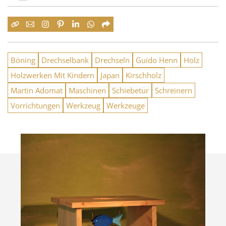
Böning
Drechselbank
Drechseln
Guido Henn
Holz
Holzwerken Mit Kindern
Japan
Kirschholz
Martin Adomat
Maschinen
Schiebetür
Schreinern
Vorrichtungen
Werkzeug
Werkzeuge