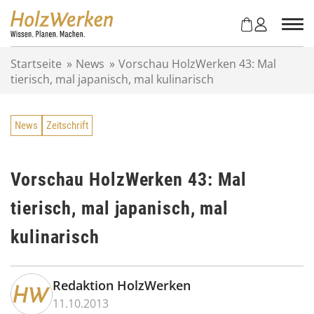
Z
u
m
I
Startseite
»
News
»
Vorschau HolzWerken 43: Mal
n
tierisch, mal japanisch, mal kulinarisch
h
a
l
News
Zeitschrift
t
s
p
r
Vorschau HolzWerken 43: Mal
i
tierisch, mal japanisch, mal
n
g
kulinarisch
e
n
Redaktion HolzWerken
11.10.2013