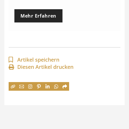
r
e
Mehr Erfahren
i
s
s
p
a
Artikel speichern
n
Diesen Artikel drucken
n
e
:
7
4
,