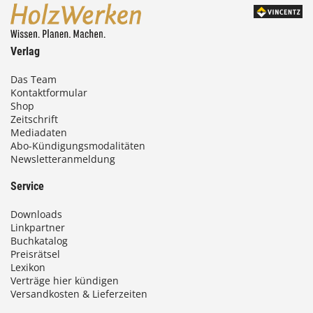
0
0
Verlag
€
Das Team
Kontaktformular
b
Shop
i
Zeitschrift
Mediadaten
s
Abo-Kündigungsmodalitäten
Newsletteranmeldung
9
3
Service
,
Downloads
0
Linkpartner
Buchkatalog
0
Preisrätsel
Lexikon
Verträge hier kündigen
Versandkosten & Lieferzeiten
€