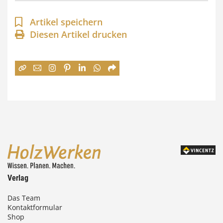
n
Artikel speichern
n
Diesen Artikel drucken
e
:
7
4
,
0
0
€
Verlag
b
Das Team
i
Kontaktformular
s
Shop