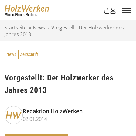
Z
u
m
I
Startseite
»
News
»
Vorgestellt: Der Holzwerker des
n
Jahres 2013
h
a
l
News
Zeitschrift
t
s
p
r
Vorgestellt: Der Holzwerker des
i
Jahres 2013
n
g
e
n
Redaktion HolzWerken
02.01.2014