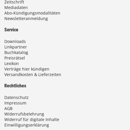
Zeitschrift
9
Mediadaten
Abo-Kündigungsmodalitäten
3
Newsletteranmeldung
,
Service
0
Downloads
0
Linkpartner
Buchkatalog
Preisrätsel
€
Lexikon
Verträge hier kündigen
Versandkosten & Lieferzeiten
Rechtliches
Datenschutz
Impressum
AGB
Widerrufsbelehrung
Widerruf für digitale Inhalte
Einwilligungserklärung