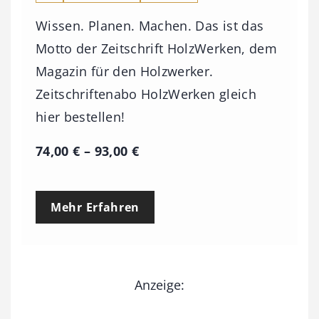
Wissen. Planen. Machen. Das ist das
Motto der Zeitschrift HolzWerken, dem
Magazin für den Holzwerker.
Zeitschriftenabo HolzWerken gleich
hier bestellen!
P
74,00
€
–
93,00
€
r
e
Mehr Erfahren
i
s
s
Anzeige:
p
a