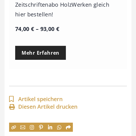
Zeitschriftenabo HolzWerken gleich
hier bestellen!
P
74,00
€
–
93,00
€
r
e
Mehr Erfahren
i
s
s
p
a
Artikel speichern
n
Diesen Artikel drucken
n
e
: