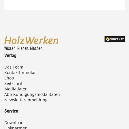
7
4
,
0
0
Verlag
€
Das Team
Kontaktformular
b
Shop
i
Zeitschrift
Mediadaten
s
Abo-Kündigungsmodalitäten
Newsletteranmeldung
9
3
Service
,
Downloads
0
Linkpartner