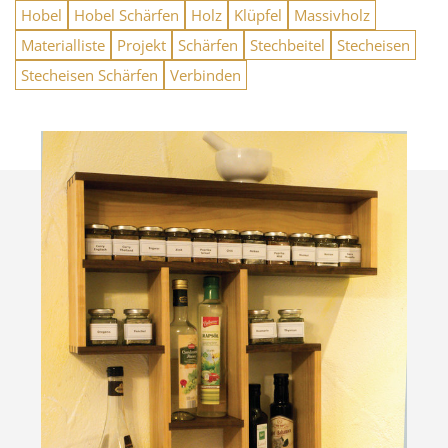
Hobel
Hobel Schärfen
Holz
Klüpfel
Massivholz
Materialliste
Projekt
Schärfen
Stechbeitel
Stecheisen
Stecheisen Schärfen
Verbinden