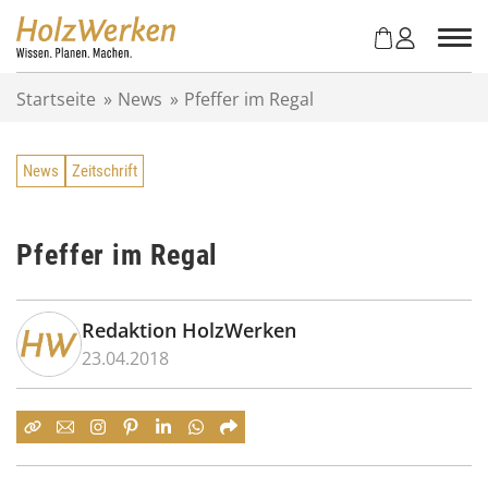
Z
u
m
I
Startseite
»
News
»
Pfeffer im Regal
n
h
a
News
Zeitschrift
l
t
s
p
Pfeffer im Regal
r
i
n
Redaktion HolzWerken
g
23.04.2018
e
n