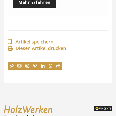
Mehr Erfahren
i
s
s
p
a
Artikel speichern
n
Diesen Artikel drucken
n
e
:
7
4
,
0
0