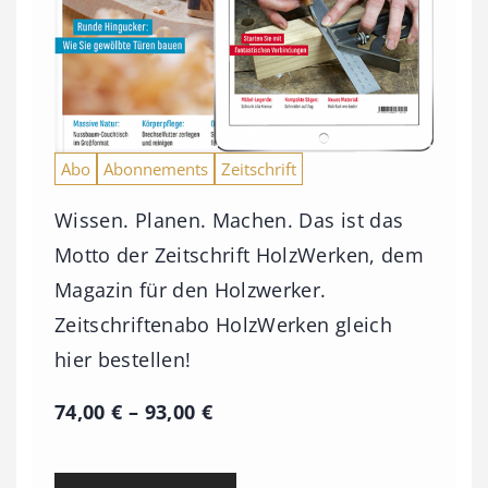
Abo
Abonnements
Zeitschrift
Wissen. Planen. Machen. Das ist das
Motto der Zeitschrift HolzWerken, dem
Magazin für den Holzwerker.
Zeitschriftenabo HolzWerken gleich
hier bestellen!
P
74,00
€
–
93,00
€
r
e