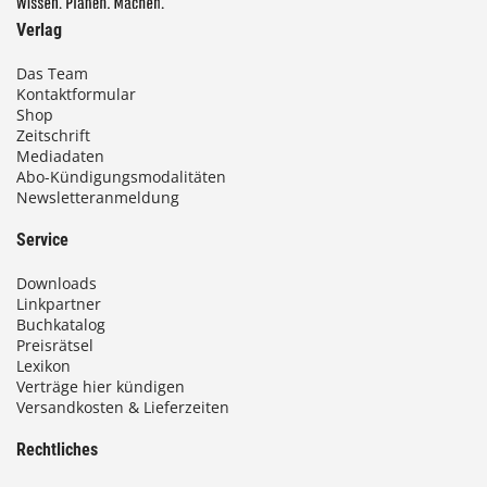
Verlag
€
Das Team
Kontaktformular
b
Shop
i
Zeitschrift
Mediadaten
s
Abo-Kündigungsmodalitäten
Newsletteranmeldung
9
3
Service
,
Downloads
0
Linkpartner
Buchkatalog
0
Preisrätsel
Lexikon
Verträge hier kündigen
Versandkosten & Lieferzeiten
€
Rechtliches