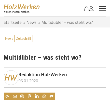
Z
u
m
I
Startseite
»
News
»
Multidübler – was steht wo?
n
h
a
News
Zeitschrift
l
t
s
p
Multidübler – was steht wo?
r
i
n
Redaktion HolzWerken
g
06.01.2020
e
n