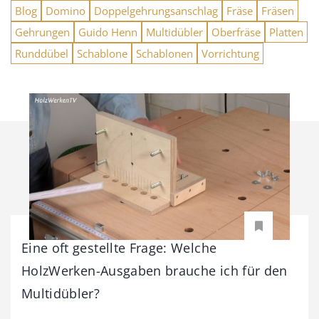
Blog
Domino
Doppelgehrungsanschlag
Fräse
Fräsen
Gehrungen
Guido Henn
Multidübler
Oberfräse
Platten
Runddübel
Schablone
Schablonen
Vorrichtung
Eine oft gestellte Frage: Welche
HolzWerken-Ausgaben brauche ich für den
Multidübler?