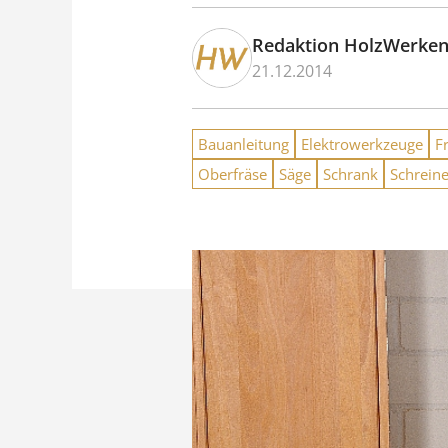
Redaktion HolzWerke
21.12.2014
Bauanleitung
Elektrowerkzeuge
F
Oberfräse
Säge
Schrank
Schrein