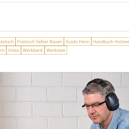
n
rästisch
Frästisch Selber Bauen
Guido Henn
Handbuch Holzwe
ern
Video
Werkbank
Werkstatt