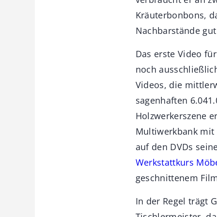
Kräuterbonbons, da
Nachbarstände gut 
Das erste Video fü
noch ausschließlic
Videos, die mittle
sagenhaften 6.041.
Holzwerkerszene err
Multiwerkbank mit 
auf den DVDs sein
Werkstattkurs Möbe
geschnittenem Film
In der Regel trägt
Tischlermeister, d