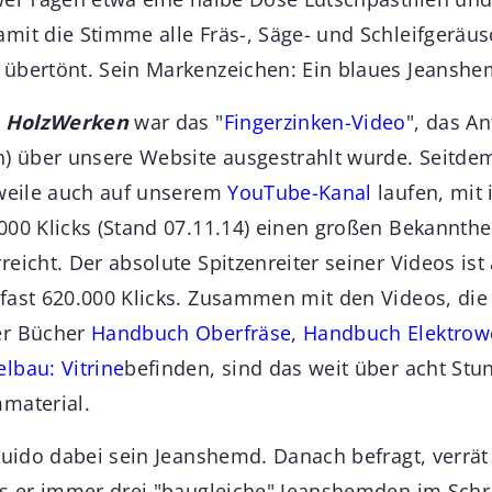
mit die Stimme alle Fräs-, Säge- und Schleifgeräus
übertönt. Sein Markenzeichen: Ein blaues Jeanshe
r
HolzWerken
war das "
Fingerzinken-Video
", das A
h) über unsere Website ausgestrahlt wurde. Seitde
rweile auch auf unserem
YouTube-Kanal
laufen, mit
000 Klicks (Stand 07.11.14) einen großen Bekannthe
eicht. Der absolute Spitzenreiter seiner Videos ist
fast 620.000 Klicks. Zusammen mit den Videos, die 
er Bücher
Handbuch Oberfräse
,
Handbuch Elektrow
lbau: Vitrine
befinden, sind das weit über acht Stun
material.
 Guido dabei sein Jeanshemd. Danach befragt, verrät
as er immer drei "baugleiche" Jeanshemden im Schr