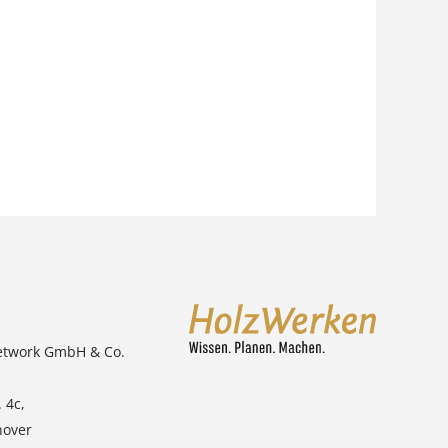
etwork GmbH & Co.
 4c,
nover