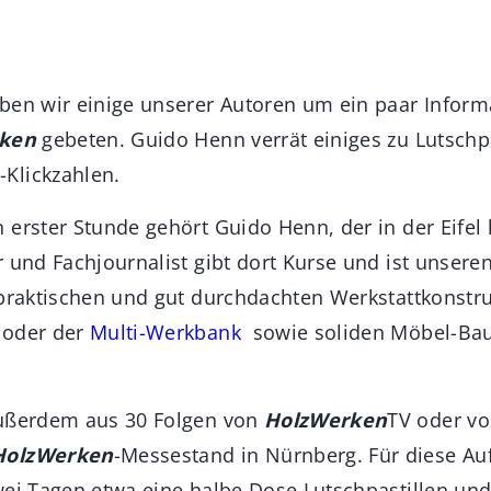
ben wir einige unserer Autoren um ein paar Infor
ken
gebeten. Guido Henn verrät einiges zu Lutschpa
Klickzahlen.
erster Stunde gehört Guido Henn, der in der Eifel l
 und Fachjournalist gibt dort Kurse und ist unsere
 praktischen und gut durchdachten Werkstattkonst
oder der
Multi-Werkbank
sowie soliden Möbel-Bau
außerdem aus 30 Folgen von
HolzWerken
TV oder v
HolzWerken
-Messestand in Nürnberg. Für diese Auft
wei Tagen etwa eine halbe Dose Lutschpastillen und