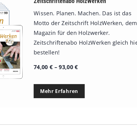
Zeitschriftenabo HolzWerken
Wissen. Planen. Machen. Das ist das
Motto der Zeitschrift HolzWerken, de
Magazin für den Holzwerker.
Zeitschriftenabo HolzWerken gleich hi
bestellen!
P
74,00
€
–
93,00
€
r
e
Mehr Erfahren
i
s
s
p
a