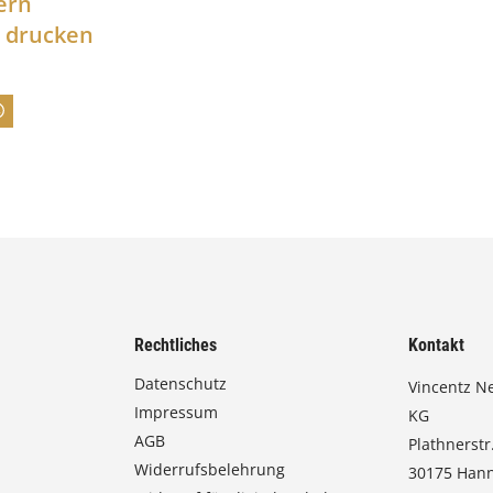
ern
n
l drucken
n
e
:
7
4
,
0
0
Rechtliches
Kontakt
€
Datenschutz
Vincentz N
Impressum
b
KG
AGB
Plathnerstr.
i
Widerrufsbelehrung
30175 Han
s