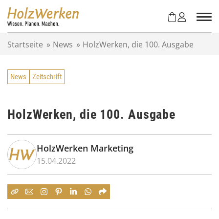
Z
u
m
I
Startseite
»
News
»
HolzWerken, die 100. Ausgabe
n
h
a
News
Zeitschrift
l
t
s
p
HolzWerken, die 100. Ausgabe
r
i
n
HolzWerken Marketing
g
15.04.2022
e
n