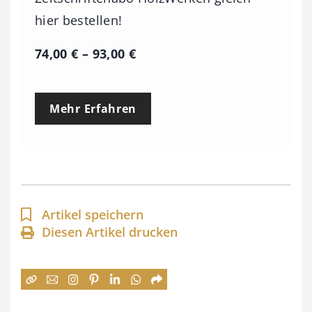
hier bestellen!
P
74,00
€
–
93,00
€
r
e
Mehr Erfahren
i
s
s
p
a
Artikel speichern
n
Diesen Artikel drucken
n
e
: