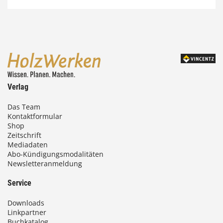
7
4
,
0
0
Verlag
€
Das Team
Kontaktformular
b
Shop
i
Zeitschrift
Mediadaten
s
Abo-Kündigungsmodalitäten
Newsletteranmeldung
9
3
Service
,
Downloads
0
Linkpartner
Buchkatalog