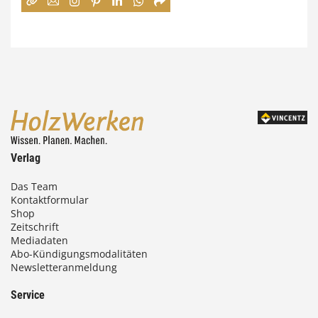
:
7
4
,
0
0
Verlag
€
Das Team
Kontaktformular
b
Shop
i
Zeitschrift
Mediadaten
s
Abo-Kündigungsmodalitäten
Newsletteranmeldung
9
3
Service
,