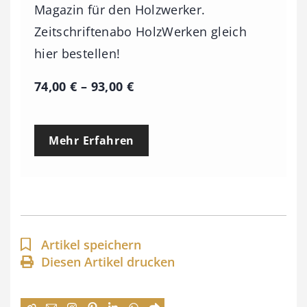
Magazin für den Holzwerker.
Zeitschriftenabo HolzWerken gleich
hier bestellen!
P
74,00
€
–
93,00
€
r
e
Mehr Erfahren
i
s
s
p
a
Artikel speichern
n
Diesen Artikel drucken
n
e