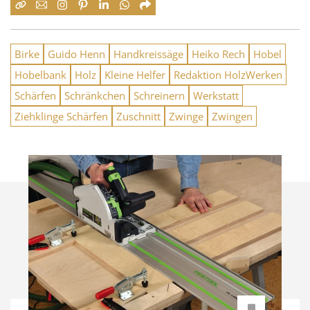
Birke
Guido Henn
Handkreissäge
Heiko Rech
Hobel
Hobelbank
Holz
Kleine Helfer
Redaktion HolzWerken
Schärfen
Schränkchen
Schreinern
Werkstatt
Ziehklinge Schärfen
Zuschnitt
Zwinge
Zwingen