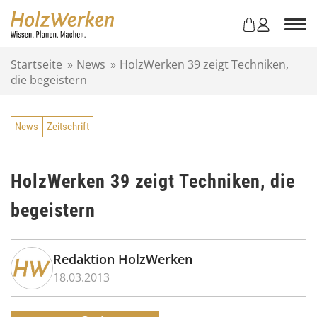
Z
u
m
I
Startseite
»
News
»
HolzWerken 39 zeigt Techniken,
n
die begeistern
h
a
l
News
Zeitschrift
t
s
p
r
HolzWerken 39 zeigt Techniken, die
i
begeistern
n
g
e
n
Redaktion HolzWerken
18.03.2013