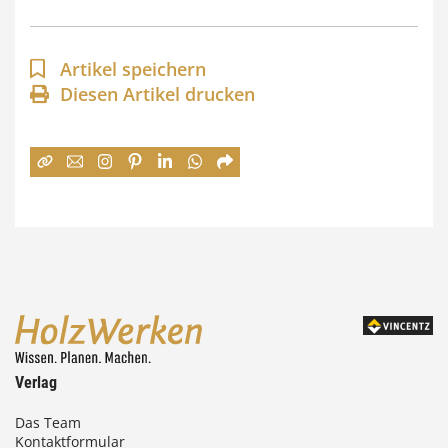
p
a
Artikel speichern
n
Diesen Artikel drucken
n
e
:
7
4
,
0
0
Verlag
€
Das Team
Kontaktformular
b