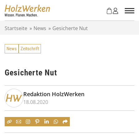
Z
u
m
I
Startseite
»
News
»
Gesicherte Nut
n
h
a
News
Zeitschrift
l
t
s
p
Gesicherte Nut
r
i
n
Redaktion HolzWerken
g
18.08.2020
e
n