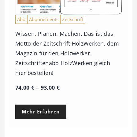
Abo
Abonnements
Zeitschrift
Wissen. Planen. Machen. Das ist das
Motto der Zeitschrift HolzWerken, dem
Magazin für den Holzwerker.
Zeitschriftenabo HolzWerken gleich
hier bestellen!
P
74,00
€
–
93,00
€
r
e
Mehr Erfahren
i
s
s