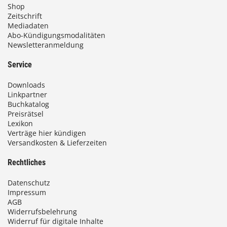
Shop
i
Zeitschrift
Mediadaten
s
Abo-Kündigungsmodalitäten
Newsletteranmeldung
9
3
Service
,
Downloads
0
Linkpartner
Buchkatalog
0
Preisrätsel
Lexikon
Verträge hier kündigen
Versandkosten & Lieferzeiten
€
Rechtliches
Datenschutz
Impressum
AGB
Widerrufsbelehrung
Widerruf für digitale Inhalte