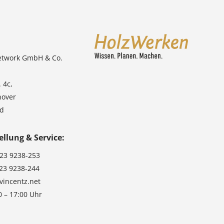
etwork GmbH & Co.
 4c,
nover
nd
ellung & Service:
123 9238-253
123 9238-244
vincentz.net
0 – 17:00 Uhr