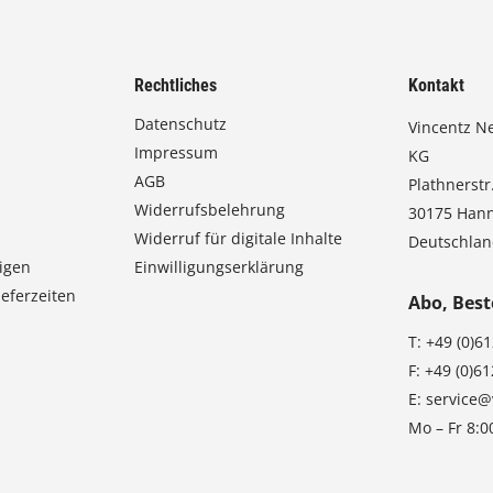
0
0
Rechtliches
Kontakt
€
Datenschutz
Vincentz N
Impressum
b
KG
AGB
Plathnerstr.
i
Widerrufsbelehrung
30175 Han
s
Widerruf für digitale Inhalte
Deutschla
9
igen
Einwilligungserklärung
3
eferzeiten
Abo, Best
,
T:
+49 (0)6
0
F:
+49 (0)6
E:
service@
0
Mo – Fr 8:0
€