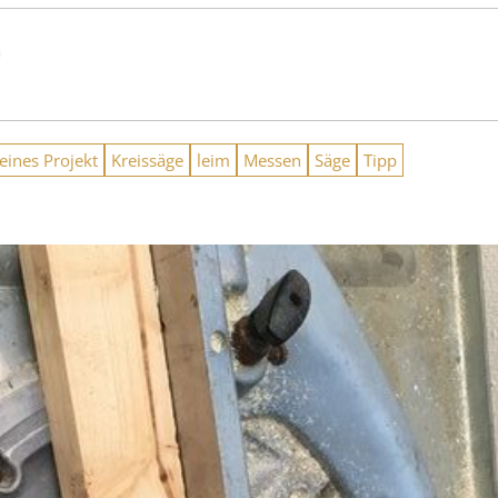
n
eines Projekt
Kreissäge
leim
Messen
Säge
Tipp