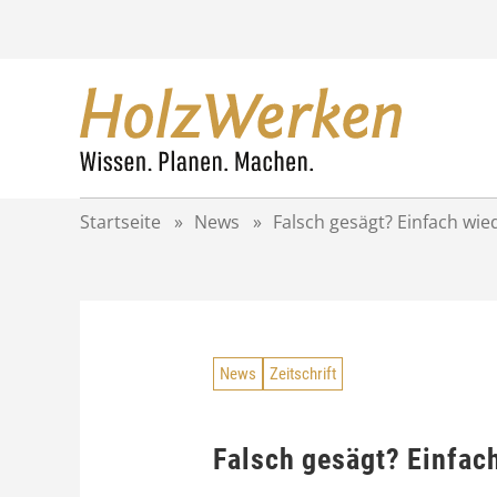
Z
u
m
I
n
h
a
l
t
Startseite
»
News
»
Falsch gesägt? Einfach wie
s
p
r
i
n
g
News
Zeitschrift
e
n
Falsch gesägt? Einfac