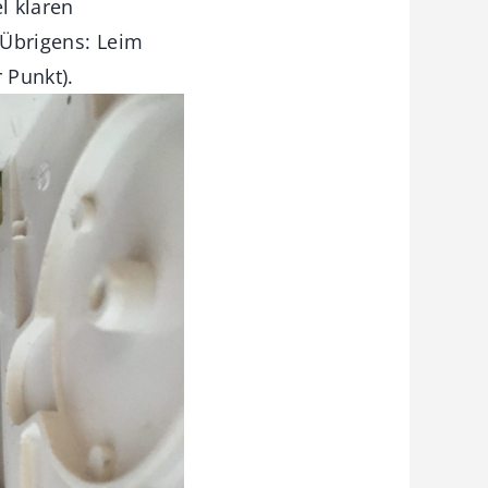
l klaren
 Übrigens: Leim
 Punkt).