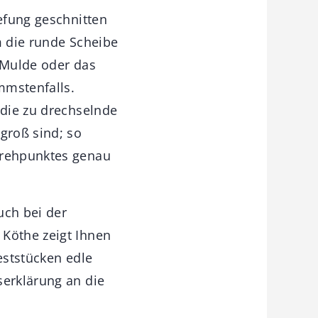
iefung geschnitten
em die runde Scheibe
e Mulde oder das
mmstenfalls.
 die zu drechselnde
groß sind; so
Drehpunktes genau
uch bei der
 Köthe zeigt Ihnen
eststücken edle
serklärung an die