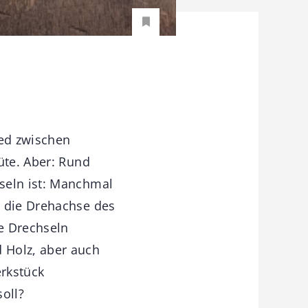
ied zwischen
üte. Aber: Rund
seln ist: Manchmal
m die Drehachse des
e Drechseln
 Holz, aber auch
rkstück
oll?