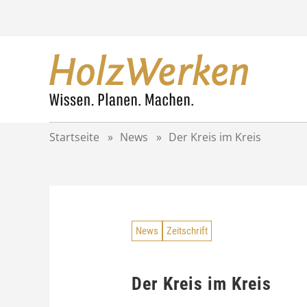
Z
u
m
I
n
h
a
l
t
Startseite
»
News
»
Der Kreis im Kreis
s
p
r
i
n
g
News
Zeitschrift
e
n
Der Kreis im Kreis