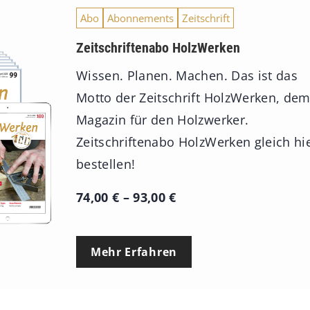
Abo
Abonnements
Zeitschrift
Zeitschriftenabo HolzWerken
Wissen. Planen. Machen. Das ist das
Motto der Zeitschrift HolzWerken, de
Magazin für den Holzwerker.
Zeitschriftenabo HolzWerken gleich hi
bestellen!
P
74,00
€
–
93,00
€
r
e
Mehr Erfahren
i
s
s