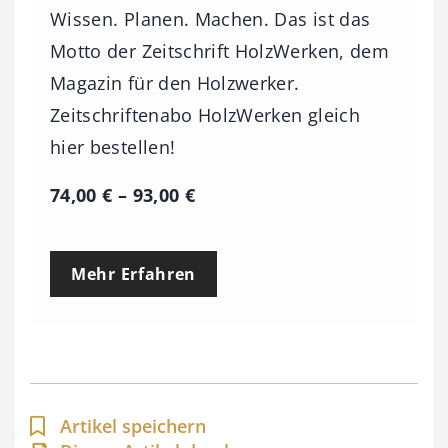
Wissen. Planen. Machen. Das ist das
Motto der Zeitschrift HolzWerken, dem
Magazin für den Holzwerker.
Zeitschriftenabo HolzWerken gleich
hier bestellen!
P
74,00
€
–
93,00
€
r
e
Mehr Erfahren
i
s
s
p
a
Artikel speichern