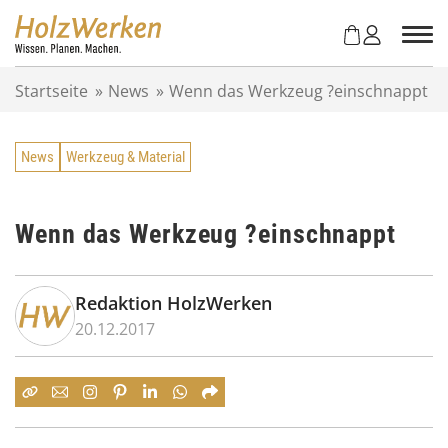
Z
u
m
I
Startseite
»
News
»
Wenn das Werkzeug ?einschnappt
n
h
a
News
Werkzeug & Material
l
t
s
p
Wenn das Werkzeug ?einschnappt
r
i
n
Redaktion HolzWerken
g
20.12.2017
e
n