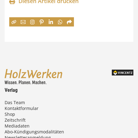
n
Diesen Artikel drucken
n
e
:
7
4
,
0
0
Verlag
€
Das Team
Kontaktformular
b
Shop
i
Zeitschrift
Mediadaten
s
Abo-Kündigungsmodalitäten
Newsletteranmeldung