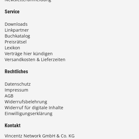
9
3
Service
,
Downloads
0
Linkpartner
Buchkatalog
0
Preisrätsel
Lexikon
Verträge hier kündigen
Versandkosten & Lieferzeiten
€
Rechtliches
Datenschutz
Impressum
AGB
Widerrufsbelehrung
Widerruf für digitale Inhalte
Einwilligungserklärung
Kontakt
Vincentz Network GmbH & Co. KG