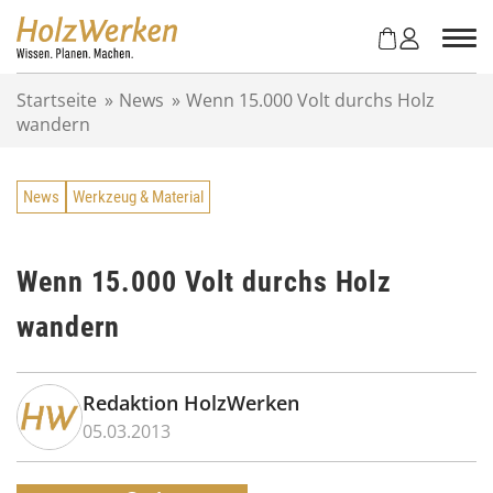
Z
u
m
I
Startseite
»
News
»
Wenn 15.000 Volt durchs Holz
n
wandern
h
a
l
News
Werkzeug & Material
t
s
p
r
Wenn 15.000 Volt durchs Holz
i
wandern
n
g
e
n
Redaktion HolzWerken
05.03.2013