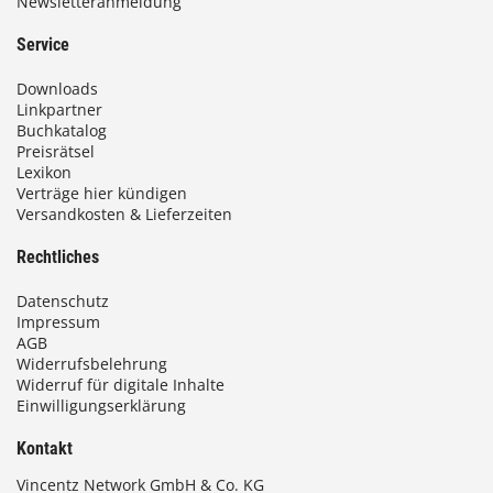
Newsletteranmeldung
9
3
Service
,
Downloads
0
Linkpartner
Buchkatalog
0
Preisrätsel
Lexikon
Verträge hier kündigen
Versandkosten & Lieferzeiten
€
Rechtliches
Datenschutz
Impressum
AGB
Widerrufsbelehrung
Widerruf für digitale Inhalte
Einwilligungserklärung
Kontakt
Vincentz Network GmbH & Co. KG