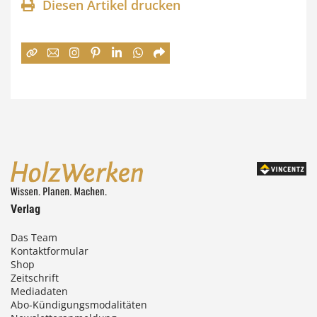
n
Diesen Artikel drucken
n
e
:
7
4
,
0
0
Verlag
€
Das Team
Kontaktformular
b
Shop
i
Zeitschrift
Mediadaten
s
Abo-Kündigungsmodalitäten