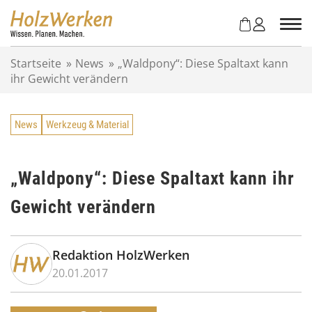
Z
u
m
I
Startseite
»
News
»
„Waldpony“: Diese Spaltaxt kann
n
ihr Gewicht verändern
h
a
l
News
Werkzeug & Material
t
s
p
r
„Waldpony“: Diese Spaltaxt kann ihr
i
Gewicht verändern
n
g
e
n
Redaktion HolzWerken
20.01.2017