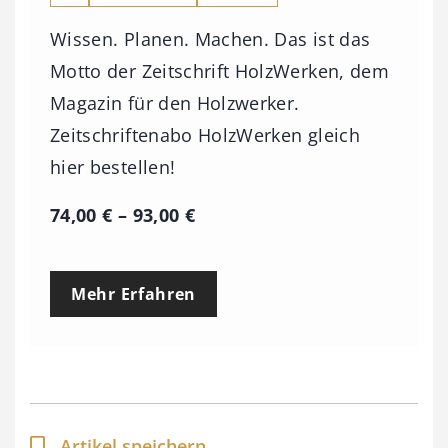
Wissen. Planen. Machen. Das ist das
Motto der Zeitschrift HolzWerken, dem
Magazin für den Holzwerker.
Zeitschriftenabo HolzWerken gleich
hier bestellen!
P
74,00
€
–
93,00
€
r
e
Mehr Erfahren
i
s
s
p
a
Artikel speichern