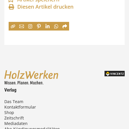
n
Diesen Artikel drucken
n
e
:
7
4
,
0
0
Verlag
€
Das Team
Kontaktformular
b
Shop
i
Zeitschrift
Mediadaten
s
Abo-Kündigungsmodalitäten