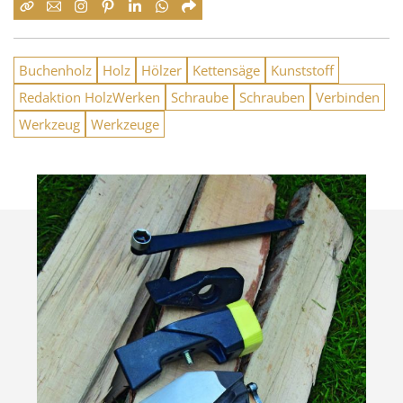
Buchenholz
Holz
Hölzer
Kettensäge
Kunststoff
Redaktion HolzWerken
Schraube
Schrauben
Verbinden
Werkzeug
Werkzeuge