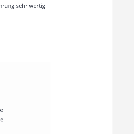
hrung sehr wertig
ie
ie