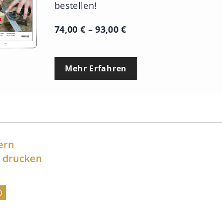
bestellen!
P
74,00
€
–
93,00
€
r
e
Mehr Erfahren
i
s
s
p
a
ern
n
l drucken
n
e
:
7