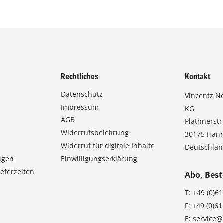
4
,
0
0
Rechtliches
Kontakt
€
Datenschutz
Vincentz N
Impressum
b
KG
AGB
Plathnerstr.
i
Widerrufsbelehrung
30175 Han
s
Widerruf für digitale Inhalte
Deutschla
9
igen
Einwilligungserklärung
3
eferzeiten
Abo, Best
,
T:
+49 (0)6
0
F:
+49 (0)6
E:
service@
0