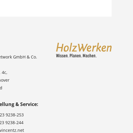
etwork GmbH & Co.
 4c,
nover
nd
ellung & Service:
123 9238-253
123 9238-244
vincentz.net