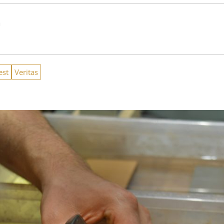
n
est
Veritas