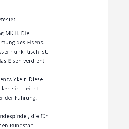
testet.
g MK.II. Die
emmung des Eisens.
ern unkritisch ist,
das Eisen verdreht,
entwickelt. Diese
cken sind leicht
er der Führung.
ndespindel, die für
inen Rundstahl