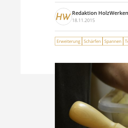
Redaktion HolzWerke
18.11.2015
Erweiterung
Schärfen
Spannen
T