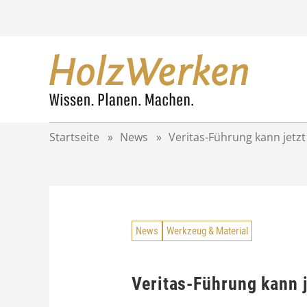
Z
u
m
I
n
h
a
l
t
Startseite
»
News
»
Veritas-Führung kann jetz
s
p
r
i
n
g
News
Werkzeug & Material
e
n
Veritas-Führung kann 