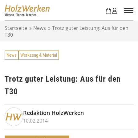
Z
u
m
I
Startseite
»
News
»
Trotz guter Leistung: Aus für den
n
T30
h
a
l
News
Werkzeug & Material
t
s
p
r
Trotz guter Leistung: Aus für den
i
T30
n
g
e
n
Redaktion HolzWerken
10.02.2014