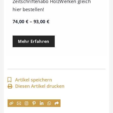
Zeitschriftenabo HolzWerken gleich
hier bestellen!
P
74,00
€
–
93,00
€
r
e
Mehr Erfahren
i
s
s
p
a
Artikel speichern
n
Diesen Artikel drucken
n
e
: