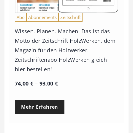
Abo
Abonnements
Zeitschrift
Wissen. Planen. Machen. Das ist das
Motto der Zeitschrift HolzWerken, dem
Magazin für den Holzwerker.
Zeitschriftenabo HolzWerken gleich
hier bestellen!
P
74,00
€
–
93,00
€
r
e
Mehr Erfahren
i
s
s