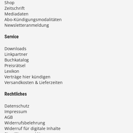
Shop
i
Zeitschrift
Mediadaten
s
Abo-Kündigungsmodalitäten
Newsletteranmeldung
9
3
Service
,
Downloads
0
Linkpartner
Buchkatalog
0
Preisrätsel
Lexikon
Verträge hier kündigen
Versandkosten & Lieferzeiten
€
Rechtliches
Datenschutz
Impressum
AGB
Widerrufsbelehrung
Widerruf für digitale Inhalte