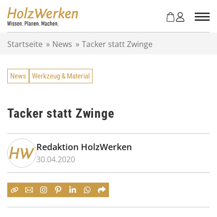
Z
u
m
I
Startseite
»
News
»
Tacker statt Zwinge
n
h
a
News
Werkzeug & Material
l
t
s
p
Tacker statt Zwinge
r
i
n
Redaktion HolzWerken
g
30.04.2020
e
n