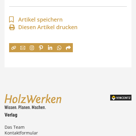
p
a
Artikel speichern
n
Diesen Artikel drucken
n
e
:
7
4
,
0
0
Verlag
€
Das Team
Kontaktformular
b