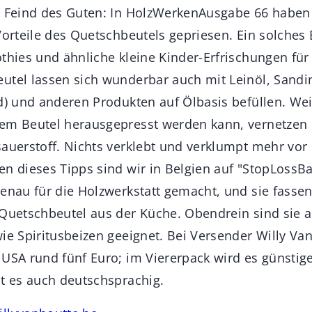
r Feind des Guten: In HolzWerkenAusgabe 66 haben 
Vorteile des Quetschbeutels gepriesen. Ein solches 
othies und ähnliche kleine Kinder-Erfrischungen fü
utel lassen sich wunderbar auch mit Leinöl, Sandi
d) und anderen Produkten auf Ölbasis befüllen. Wei
em Beutel herausgepresst werden kann, vernetzen 
auerstoff. Nichts verklebt und verklumpt mehr vor 
en dieses Tipps sind wir in Belgien auf "StopLossB
genau für die Holzwerkstatt gemacht, und sie fassen
 Quetschbeutel aus der Küche. Obendrein sind sie a
ie Spiritusbeizen geeignet. Bei Versender Willy Van
 USA rund fünf Euro; im Viererpack wird es günstige
bt es auch deutschsprachig.