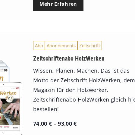
Mehr Erfahren
Abo
Abonnements
Zeitschrift
Zeitschriftenabo HolzWerken
Wissen. Planen. Machen. Das ist das
Motto der Zeitschrift HolzWerken, de
Magazin für den Holzwerker.
Zeitschriftenabo HolzWerken gleich hi
bestellen!
P
74,00
€
–
93,00
€
r