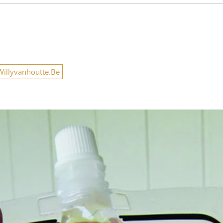
n
llyvanhoutte.Be