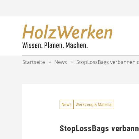
Z
u
m
I
n
h
a
l
t
Startseite
»
News
»
StopLossBags verbannen d
s
p
r
i
n
g
News
Werkzeug & Material
e
n
StopLossBags verbann