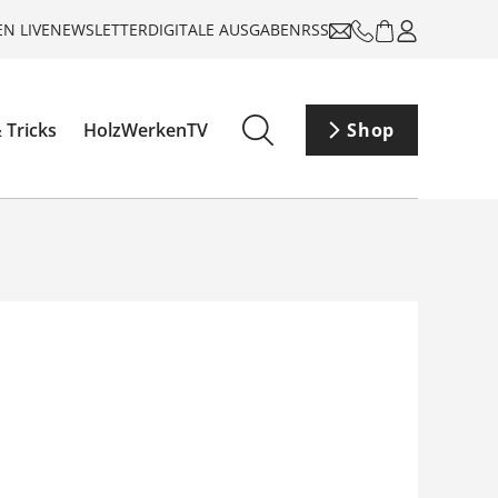
N LIVE
NEWSLETTER
DIGITALE AUSGABEN
RSS
 Tricks
HolzWerkenTV
Shop