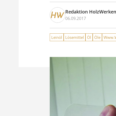
Redaktion HolzWerke
06.09.2017
Leinöl
Lösemittel
Öl
Öle
Www.Wi