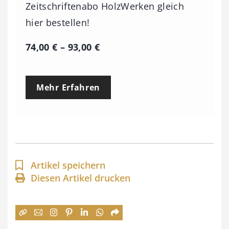
Zeitschriftenabo HolzWerken gleich
hier bestellen!
P
74,00
€
–
93,00
€
r
e
Mehr Erfahren
i
s
s
p
a
Artikel speichern
n
Diesen Artikel drucken
n
e
: