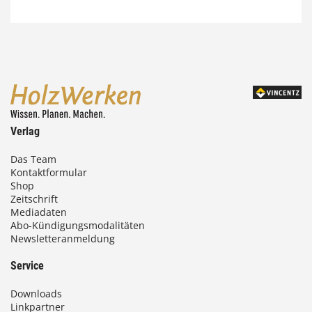
7
4
,
0
0
Verlag
€
Das Team
Kontaktformular
b
Shop
i
Zeitschrift
Mediadaten
s
Abo-Kündigungsmodalitäten
Newsletteranmeldung
9
3
Service
,
Downloads
0
Linkpartner