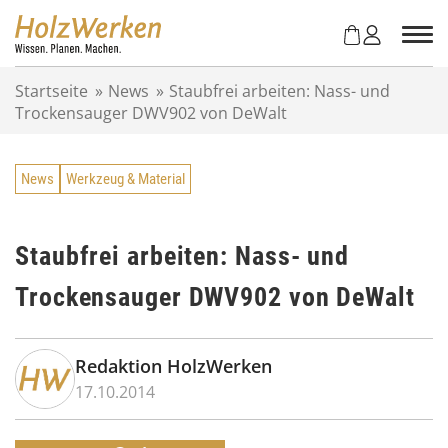
Z
u
m
I
Startseite
»
News
»
Staubfrei arbeiten: Nass- und
n
Trockensauger DWV902 von DeWalt
h
a
l
News
Werkzeug & Material
t
s
p
r
Staubfrei arbeiten: Nass- und
i
Trockensauger DWV902 von DeWalt
n
g
e
n
Redaktion HolzWerken
17.10.2014