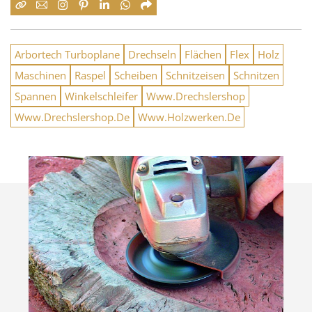
Arbortech Turboplane
Drechseln
Flächen
Flex
Holz
Maschinen
Raspel
Scheiben
Schnitzeisen
Schnitzen
Spannen
Winkelschleifer
Www.Drechslershop
Www.Drechslershop.De
Www.Holzwerken.De