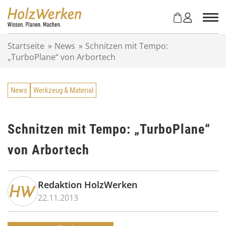
Z
u
m
I
Startseite
»
News
»
Schnitzen mit Tempo:
n
„TurboPlane“ von Arbortech
h
a
l
News
Werkzeug & Material
t
s
p
r
Schnitzen mit Tempo: „TurboPlane“
i
von Arbortech
n
g
e
n
Redaktion HolzWerken
22.11.2013