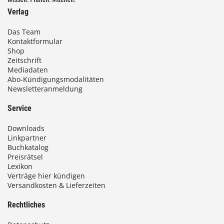
Verlag
€
Das Team
Kontaktformular
b
Shop
i
Zeitschrift
Mediadaten
s
Abo-Kündigungsmodalitäten
Newsletteranmeldung
9
3
Service
,
Downloads
0
Linkpartner
Buchkatalog
0
Preisrätsel
Lexikon
Verträge hier kündigen
Versandkosten & Lieferzeiten
€
Rechtliches