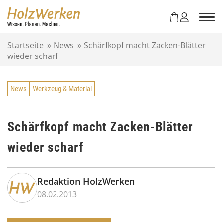
Z
u
m
I
Startseite
»
News
»
Schärfkopf macht Zacken-Blätter
n
wieder scharf
h
a
l
News
Werkzeug & Material
t
s
p
r
Schärfkopf macht Zacken-Blätter
i
wieder scharf
n
g
e
n
Redaktion HolzWerken
08.02.2013