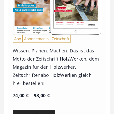
Abo
Abonnements
Zeitschrift
Wissen. Planen. Machen. Das ist das
Motto der Zeitschrift HolzWerken, dem
Magazin für den Holzwerker.
Zeitschriftenabo HolzWerken gleich
hier bestellen!
P
74,00
€
–
93,00
€
r
e