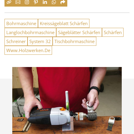
Bohrmaschine
Kreissägeblatt Schärfen
Langlochbohrmaschine
Sägeblätter Schärfen
Schärfen
Schreiner
System 32
Tischbohrmaschine
Www.Holzwerken.De