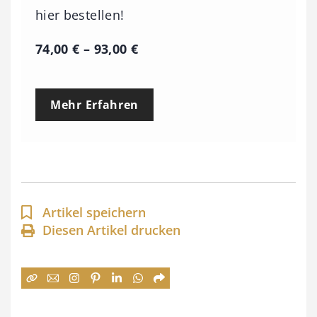
hier bestellen!
P
74,00
€
–
93,00
€
r
e
Mehr Erfahren
i
s
s
p
a
Artikel speichern
n
Diesen Artikel drucken
n
e
: