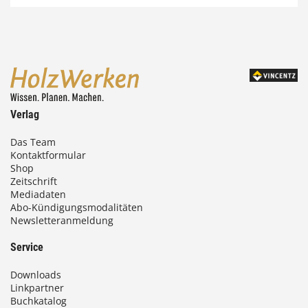
7
4
,
0
0
Verlag
€
Das Team
Kontaktformular
b
Shop
i
Zeitschrift
Mediadaten
s
Abo-Kündigungsmodalitäten
Newsletteranmeldung
9
3
Service
,
Downloads
0
Linkpartner
Buchkatalog