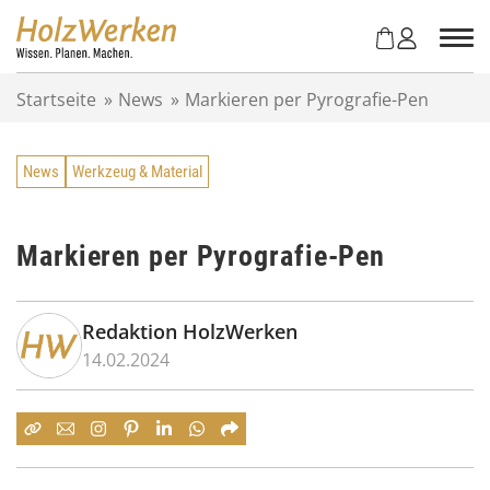
Z
u
m
I
Startseite
»
News
»
Markieren per Pyrografie-Pen
n
h
a
News
Werkzeug & Material
l
t
s
p
Markieren per Pyrografie-Pen
r
i
n
Redaktion HolzWerken
g
14.02.2024
e
n