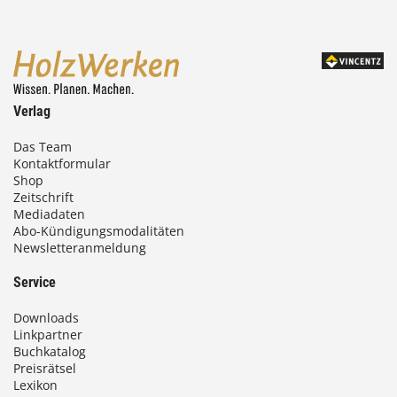
,
0
0
Verlag
€
Das Team
Kontaktformular
b
Shop
i
Zeitschrift
Mediadaten
s
Abo-Kündigungsmodalitäten
Newsletteranmeldung
9
3
Service
,
Downloads
0
Linkpartner
Buchkatalog
0
Preisrätsel
Lexikon