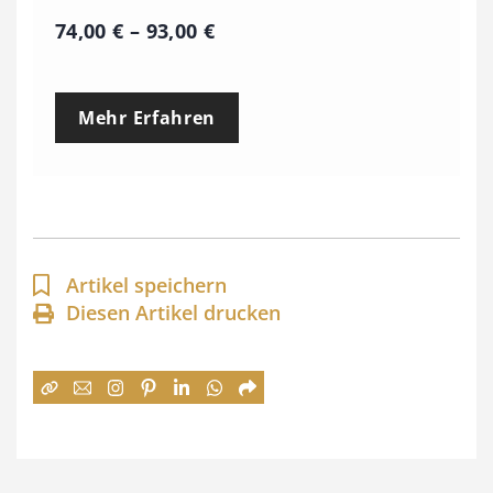
P
74,00
€
–
93,00
€
r
e
Mehr Erfahren
i
s
s
p
a
Artikel speichern
n
Diesen Artikel drucken
n
e
:
7
4