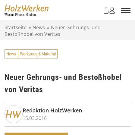
Z
u
m
I
Startseite
»
News
»
Neuer Gehrungs- und
n
Bestoßhobel von Veritas
h
a
l
News
Werkzeug & Material
t
s
p
r
Neuer Gehrungs- und Bestoßhobel
i
von Veritas
n
g
e
n
Redaktion HolzWerken
15.03.2016