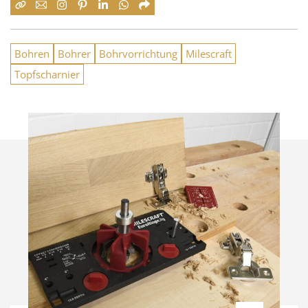
Bohren
Bohrer
Bohrvorrichtung
Milescraft
Topfscharnier