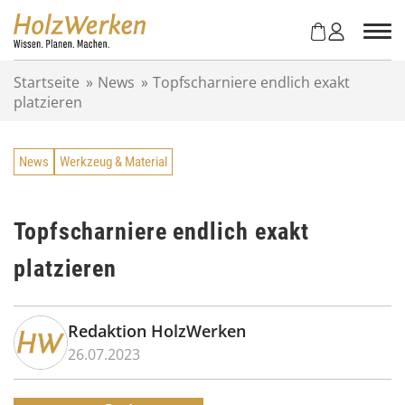
Z
u
m
I
Startseite
»
News
»
Topfscharniere endlich exakt
n
platzieren
h
a
l
News
Werkzeug & Material
t
s
p
r
Topfscharniere endlich exakt
i
platzieren
n
g
e
n
Redaktion HolzWerken
26.07.2023