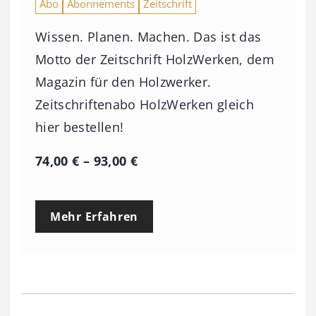
Abo
Abonnements
Zeitschrift
Wissen. Planen. Machen. Das ist das
Motto der Zeitschrift HolzWerken, dem
Magazin für den Holzwerker.
Zeitschriftenabo HolzWerken gleich
hier bestellen!
P
74,00
€
–
93,00
€
r
e
Mehr Erfahren
i
s
s
p