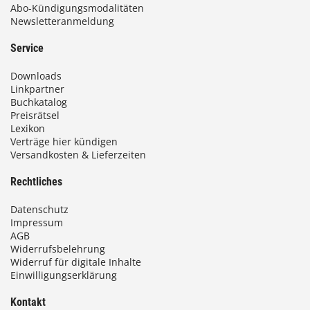
s
Abo-Kündigungsmodalitäten
Newsletteranmeldung
9
3
Service
,
Downloads
0
Linkpartner
Buchkatalog
0
Preisrätsel
Lexikon
Verträge hier kündigen
Versandkosten & Lieferzeiten
€
Rechtliches
Datenschutz
Impressum
AGB
Widerrufsbelehrung
Widerruf für digitale Inhalte
Einwilligungserklärung
Kontakt