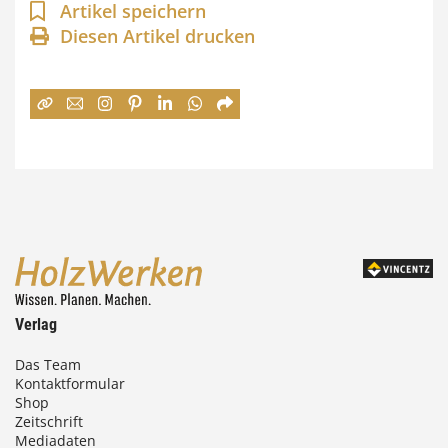
a
Artikel speichern
n
Diesen Artikel drucken
n
e
:
7
4
,
0
0
Verlag
€
Das Team
Kontaktformular
b
Shop
i
Zeitschrift
Mediadaten