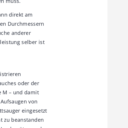
en muss.
kann direkt am
enen Durchmessern
uche anderer
eistung selber ist
istrieren
auches oder der
e M – ­und damit
s Aufsaugen von
ttsauger eingesetzt
ht zu beanstanden