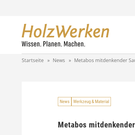
Z
u
m
I
n
h
a
l
t
Startseite
»
News
»
Metabos mitdenkender Sa
s
p
r
i
n
g
News
Werkzeug & Material
e
n
Metabos mitdenkender