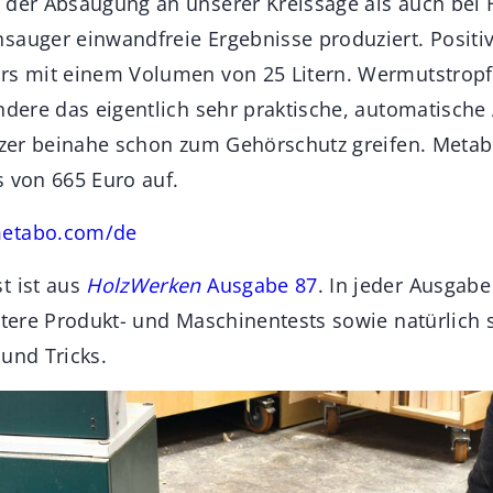
 der Absaugung an unserer Kreissäge als auch bei
sauger einwandfreie Ergebnisse produziert. Positiv
rs mit einem Volumen von 25 Litern. Wermutstropfe
ondere das eigentlich sehr praktische, automatische
utzer beinahe schon zum Gehörschutz greifen. Metab
s von 665 Euro auf.
etabo.com/de
t ist aus
HolzWerken
Ausgabe 87
. In jeder Ausgabe 
eitere Produkt- und Maschinentests sowie natürlic
und Tricks.