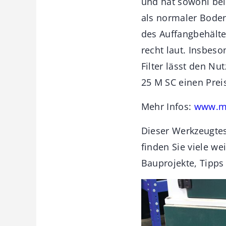
und hat sowohl bei
als normaler Boden
des Auffangbehälte
recht laut. Insbes
Filter lässt den N
25 M SC einen Prei
Mehr Infos:
www.m
Dieser Werkzeugtes
finden Sie viele w
Bauprojekte, Tipps 