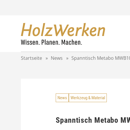
Z
u
m
I
n
h
a
l
t
Startseite
»
News
»
Spanntisch Metabo MWB100
s
p
r
i
n
g
News
Werkzeug & Material
e
n
Spanntisch Metabo MW