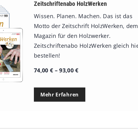
Zeitschriftenabo HolzWerken
Wissen. Planen. Machen. Das ist das
Motto der Zeitschrift HolzWerken, de
Magazin für den Holzwerker.
Zeitschriftenabo HolzWerken gleich hi
bestellen!
P
74,00
€
–
93,00
€
r
e
Mehr Erfahren
i
s
s
p