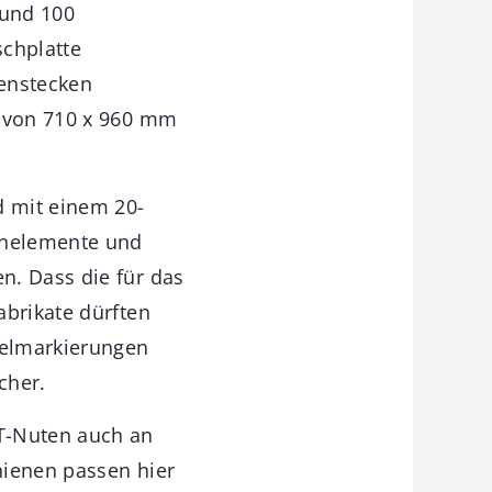
 und 100
schplatte
menstecken
e von 710 x 960 mm
d mit einem 20-
nnelemente und
n. Dass die für das
abrikate dürften
kelmarkierungen
cher.
T-Nuten auch an
hienen passen hier