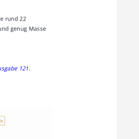
re rund 22
 und genug Masse
usgabe 121.
de