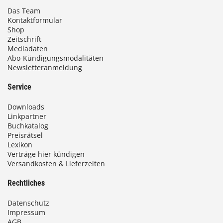
€
Das Team
Kontaktformular
b
Shop
i
Zeitschrift
Mediadaten
s
Abo-Kündigungsmodalitäten
Newsletteranmeldung
9
3
Service
,
Downloads
0
Linkpartner
Buchkatalog
0
Preisrätsel
Lexikon
Verträge hier kündigen
Versandkosten & Lieferzeiten
€
Rechtliches
Datenschutz
Impressum
AGB