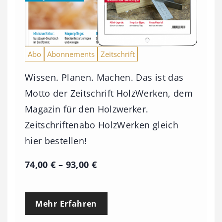
Abo
Abonnements
Zeitschrift
Wissen. Planen. Machen. Das ist das
Motto der Zeitschrift HolzWerken, dem
Magazin für den Holzwerker.
Zeitschriftenabo HolzWerken gleich
hier bestellen!
P
74,00
€
–
93,00
€
r
e
Mehr Erfahren
i