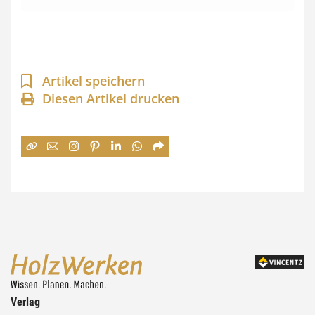
s
s
p
a
Artikel speichern
n
Diesen Artikel drucken
n
e
:
7
4
,
0
0
Verlag