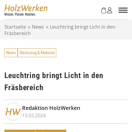
Z
u
m
I
Startseite
»
News
»
Leuchtring bringt Licht in den
n
Fräsbereich
h
a
l
News
Werkzeug & Material
t
s
p
r
Leuchtring bringt Licht in den
i
Fräsbereich
n
g
e
n
Redaktion HolzWerken
13.03.2024