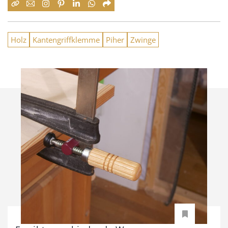
Holz
Kantengriffklemme
Piher
Zwinge