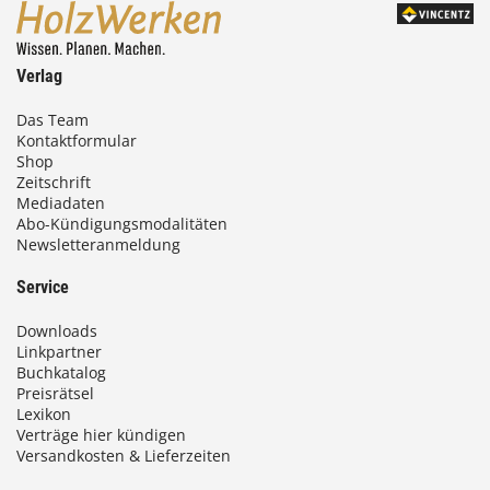
0
0
Verlag
€
Das Team
Kontaktformular
b
Shop
i
Zeitschrift
Mediadaten
s
Abo-Kündigungsmodalitäten
Newsletteranmeldung
9
3
Service
,
Downloads
0
Linkpartner
Buchkatalog
0
Preisrätsel
Lexikon
Verträge hier kündigen
Versandkosten & Lieferzeiten
€