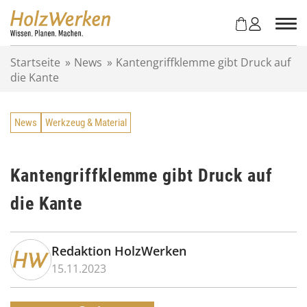
Z
u
m
I
Startseite
»
News
»
Kantengriffklemme gibt Druck auf
n
die Kante
h
a
l
News
Werkzeug & Material
t
s
p
r
Kantengriffklemme gibt Druck auf
i
die Kante
n
g
e
n
Redaktion HolzWerken
15.11.2023