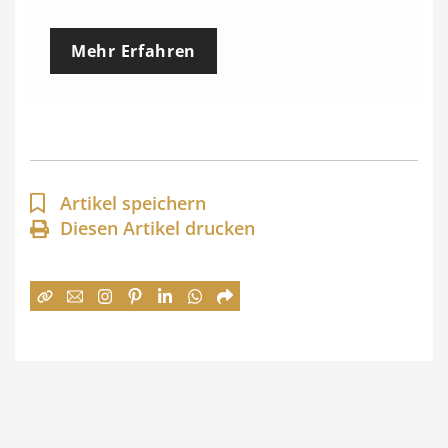
r
e
Mehr Erfahren
i
s
s
p
a
Artikel speichern
n
Diesen Artikel drucken
n
e
:
7
4
,