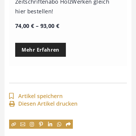
Zeitschriftenabo HolzWerken gleich
hier bestellen!
P
74,00
€
–
93,00
€
r
e
Mehr Erfahren
i
s
s
p
a
Artikel speichern
n
Diesen Artikel drucken
n
e
: