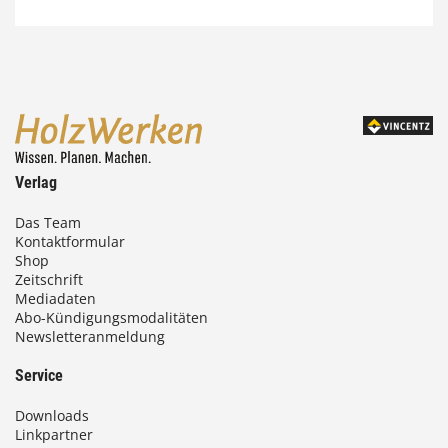
7
4
,
0
0
Verlag
€
Das Team
Kontaktformular
b
Shop
i
Zeitschrift
Mediadaten
s
Abo-Kündigungsmodalitäten
Newsletteranmeldung
9
3
Service
,
Downloads
0
Linkpartner