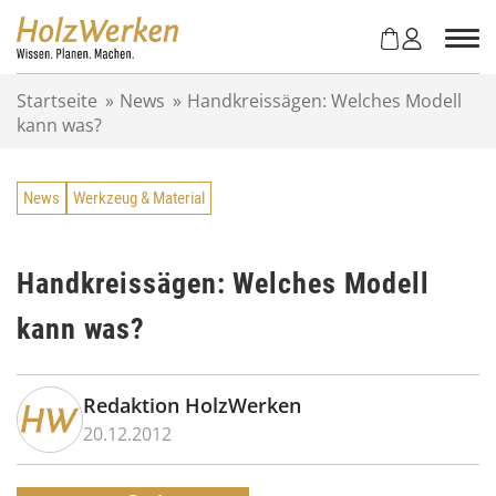
Z
u
m
I
Startseite
»
News
»
Handkreissägen: Welches Modell
n
kann was?
h
a
l
News
Werkzeug & Material
t
s
p
r
Handkreissägen: Welches Modell
i
kann was?
n
g
e
n
Redaktion HolzWerken
20.12.2012