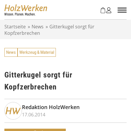
Z
u
m
I
Startseite
»
News
»
Gitterkugel sorgt für
n
Kopfzerbrechen
h
a
l
News
Werkzeug & Material
t
s
p
r
Gitterkugel sorgt für
i
Kopfzerbrechen
n
g
e
n
Redaktion HolzWerken
17.06.2014