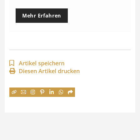
r
e
Mehr Erfahren
i
s
s
p
a
Artikel speichern
n
Diesen Artikel drucken
n
e
:
7
4
,