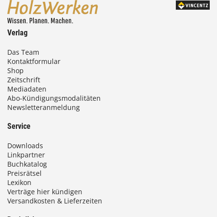
0
0
Verlag
€
Das Team
Kontaktformular
b
Shop
i
Zeitschrift
Mediadaten
s
Abo-Kündigungsmodalitäten
Newsletteranmeldung
9
3
Service
,
Downloads
0
Linkpartner
Buchkatalog
0
Preisrätsel
Lexikon
Verträge hier kündigen
Versandkosten & Lieferzeiten
€