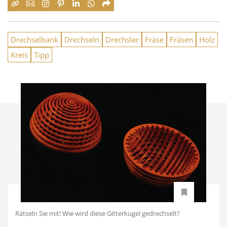
Drechselbank
Drechseln
Drechsler
Fräse
Fräsen
Holz
Kreis
Tipp
Rätseln Sie mit! Wie wird diese Gitterkugel gedrechselt?