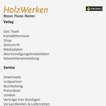
0
0
Verlag
€
Das Team
Kontaktformular
b
Shop
i
Zeitschrift
Mediadaten
s
Abo-Kündigungsmodalitäten
Newsletteranmeldung
9
3
Service
,
Downloads
0
Linkpartner
Buchkatalog
0
Preisrätsel
Lexikon
Verträge hier kündigen
Versandkosten & Lieferzeiten
€