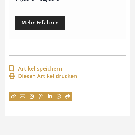
r
e
Mehr Erfahren
i
s
s
p
a
Artikel speichern
n
Diesen Artikel drucken
n
e
:
7
4
,