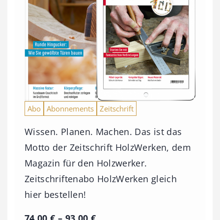
Abo
Abonnements
Zeitschrift
Wissen. Planen. Machen. Das ist das
Motto der Zeitschrift HolzWerken, dem
Magazin für den Holzwerker.
Zeitschriftenabo HolzWerken gleich
hier bestellen!
P
74,00
€
–
93,00
€