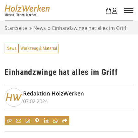
Z
u
m
I
Startseite
»
News
»
Einhandzwinge hat alles im Griff
n
h
a
News
Werkzeug & Material
l
t
s
p
Einhandzwinge hat alles im Griff
r
i
n
Redaktion HolzWerken
g
07.02.2024
e
n