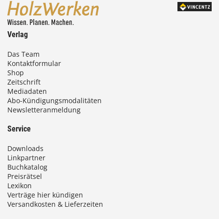
0
0
Verlag
€
Das Team
b
Kontaktformular
Shop
i
Zeitschrift
Mediadaten
s
Abo-Kündigungsmodalitäten
Newsletteranmeldung
9
3
Service
,
Downloads
0
Linkpartner
Buchkatalog
0
Preisrätsel
Lexikon
Verträge hier kündigen
€
Versandkosten & Lieferzeiten