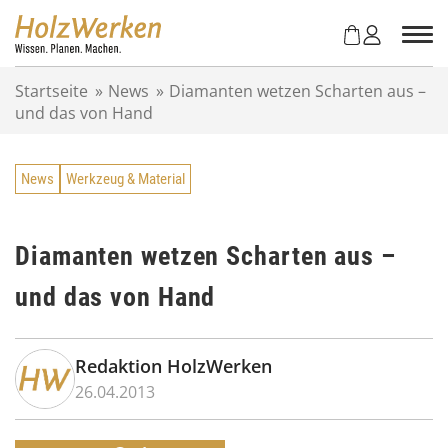
Z
u
m
I
Startseite
»
News
»
Diamanten wetzen Scharten aus –
n
und das von Hand
h
a
l
News
Werkzeug & Material
t
s
p
r
Diamanten wetzen Scharten aus –
i
und das von Hand
n
g
e
n
Redaktion HolzWerken
26.04.2013