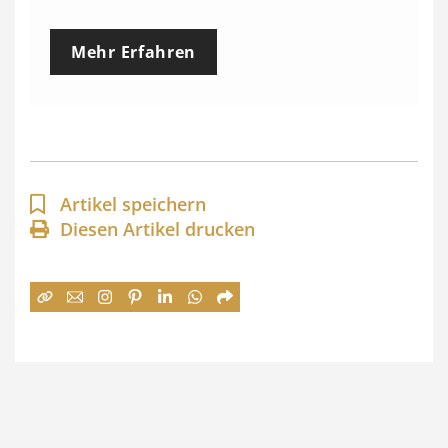
r
e
Mehr Erfahren
i
s
s
p
a
Artikel speichern
n
Diesen Artikel drucken
n
e
:
7
4
,