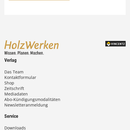
:
7
4
,
0
0
Verlag
€
Das Team
Kontaktformular
b
Shop
i
Zeitschrift
Mediadaten
s
Abo-Kündigungsmodalitäten
Newsletteranmeldung
9
3
Service
,
Downloads