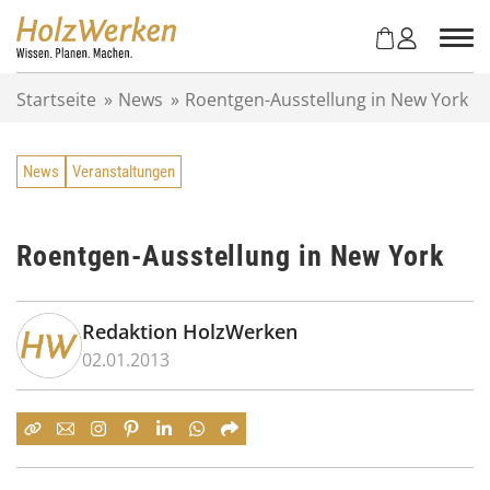
Z
u
m
I
Startseite
»
News
»
Roentgen-Ausstellung in New York
n
h
a
News
Veranstaltungen
l
t
s
p
Roentgen-Ausstellung in New York
r
i
n
Redaktion HolzWerken
g
02.01.2013
e
n