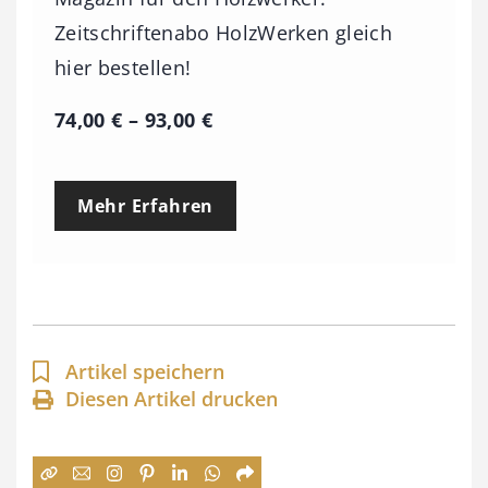
Zeitschriftenabo HolzWerken gleich
hier bestellen!
P
74,00
€
–
93,00
€
r
e
Mehr Erfahren
i
s
s
p
a
Artikel speichern
n
Diesen Artikel drucken
n
e