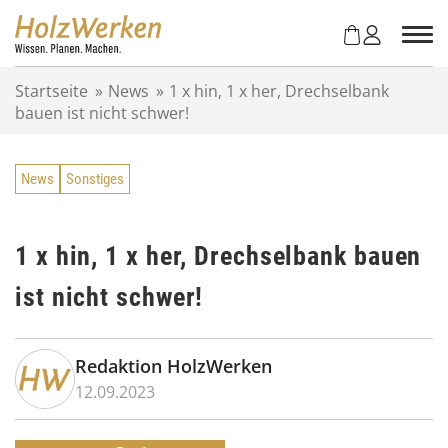
Z
u
m
I
Startseite
»
News
»
1 x hin, 1 x her, Drechselbank
n
bauen ist nicht schwer!
h
a
l
News
Sonstiges
t
s
p
r
1 x hin, 1 x her, Drechselbank bauen
i
ist nicht schwer!
n
g
e
n
Redaktion HolzWerken
12.09.2023