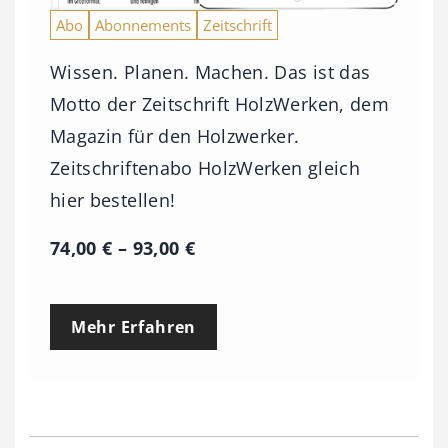
Abo
Abonnements
Zeitschrift
Wissen. Planen. Machen. Das ist das
Motto der Zeitschrift HolzWerken, dem
Magazin für den Holzwerker.
Zeitschriftenabo HolzWerken gleich
hier bestellen!
P
74,00
€
–
93,00
€
r
e
Mehr Erfahren
i
s
s
p