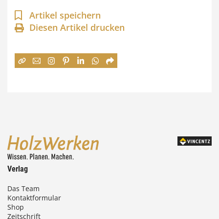
a
Artikel speichern
n
Diesen Artikel drucken
n
e
:
7
4
,
0
0
Verlag
€
Das Team
Kontaktformular
b
Shop
i
Zeitschrift