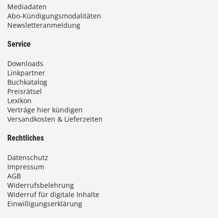
Mediadaten
s
Abo-Kündigungsmodalitäten
Newsletteranmeldung
9
3
Service
,
Downloads
0
Linkpartner
Buchkatalog
0
Preisrätsel
Lexikon
Verträge hier kündigen
Versandkosten & Lieferzeiten
€
Rechtliches
Datenschutz
Impressum
AGB
Widerrufsbelehrung
Widerruf für digitale Inhalte
Einwilligungserklärung