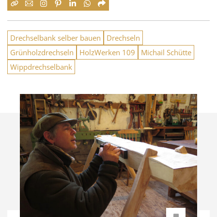
Drechselbank selber bauen
Drechseln
Grünholzdrechseln
HolzWerken 109
Michail Schütte
Wippdrechselbank