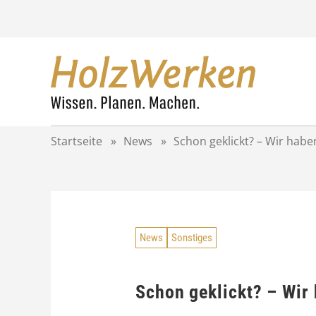
Z
u
m
I
n
h
a
l
t
Startseite
»
News
»
Schon geklickt? – Wir habe
s
p
r
i
n
g
News
Sonstiges
e
n
Schon geklickt? – Wir