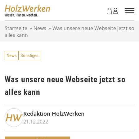
Z
u
m
I
Startseite
»
News
»
Was unsere neue Webseite jetzt so
n
alles kann
h
a
l
News
Sonstiges
t
s
p
r
Was unsere neue Webseite jetzt so
i
alles kann
n
g
e
n
Redaktion HolzWerken
21.12.2022