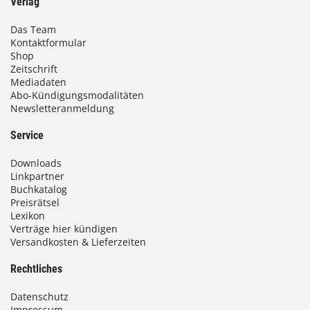
Verlag
€
Das Team
Kontaktformular
b
Shop
i
Zeitschrift
Mediadaten
s
Abo-Kündigungsmodalitäten
Newsletteranmeldung
9
3
Service
,
Downloads
0
Linkpartner
Buchkatalog
0
Preisrätsel
Lexikon
Verträge hier kündigen
Versandkosten & Lieferzeiten
€
Rechtliches
Datenschutz
Impressum