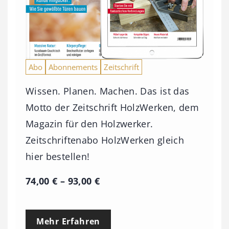
Abo
Abonnements
Zeitschrift
Wissen. Planen. Machen. Das ist das
Motto der Zeitschrift HolzWerken, dem
Magazin für den Holzwerker.
Zeitschriftenabo HolzWerken gleich
hier bestellen!
P
74,00
€
–
93,00
€
r
e
Mehr Erfahren