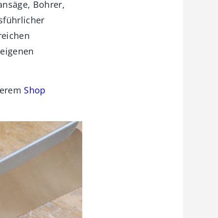
ansäge, Bohrer,
sführlicher
lreichen
 eigenen
nserem
Shop