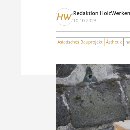
Redaktion HolzWerke
10.10.2023
Asiatisches Bauprojekt
Ästhetik
h