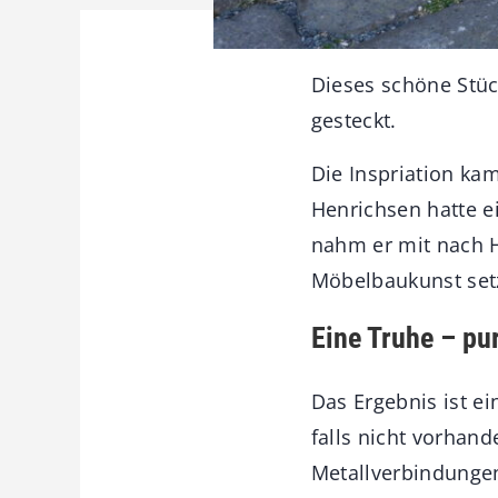
Dieses schöne Stüc
gesteckt.
Die Inspriation ka
Henrichsen hatte e
nahm er mit nach H
Möbelbaukunst setz
Eine Truhe – p
Das Ergebnis ist e
falls nicht vorhand
Metallverbindunge