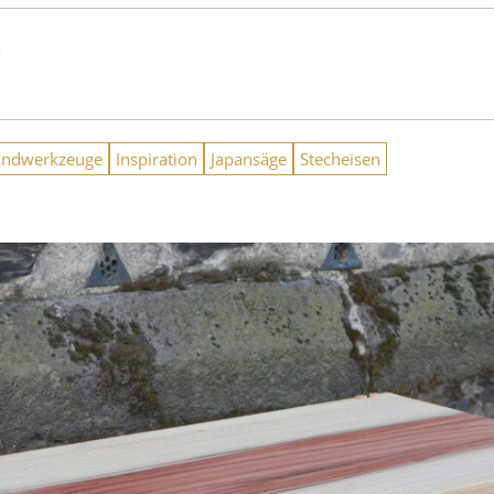
n
andwerkzeuge
Inspiration
Japansäge
Stecheisen