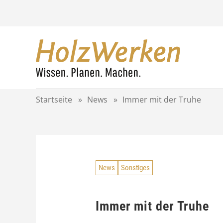
Z
u
m
I
n
h
a
l
t
Startseite
»
News
»
Immer mit der Truhe
s
p
r
i
n
g
News
Sonstiges
e
n
Immer mit der Truhe