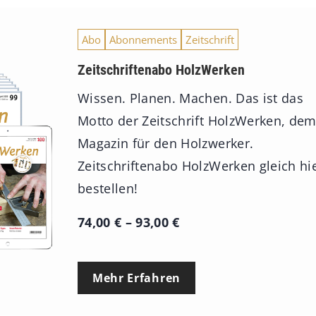
Abo
Abonnements
Zeitschrift
Zeitschriftenabo HolzWerken
Wissen. Planen. Machen. Das ist das
Motto der Zeitschrift HolzWerken, de
Magazin für den Holzwerker.
Zeitschriftenabo HolzWerken gleich hi
bestellen!
P
74,00
€
–
93,00
€
r
e
Mehr Erfahren
i
s