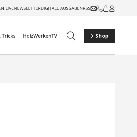
N LIVE
NEWSLETTER
DIGITALE AUSGABEN
RSS
 Tricks
HolzWerkenTV
Shop