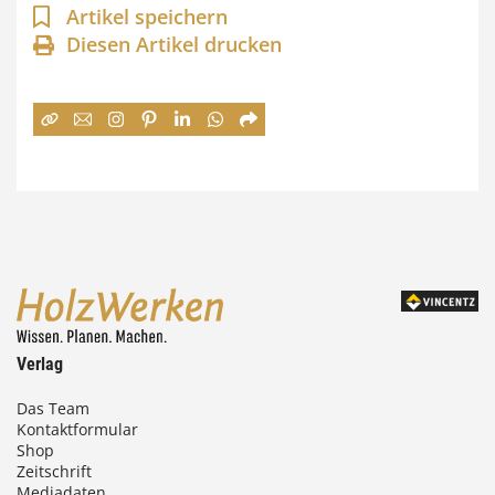
a
Artikel speichern
n
Diesen Artikel drucken
n
e
:
7
4
,
0
0
Verlag
€
Das Team
Kontaktformular
b
Shop
i
Zeitschrift
Mediadaten