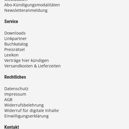
s
Abo-Kündigungsmodalitäten
Newsletteranmeldung
9
3
Service
,
Downloads
0
Linkpartner
Buchkatalog
0
Preisrätsel
Lexikon
Verträge hier kündigen
Versandkosten & Lieferzeiten
€
Rechtliches
Datenschutz
Impressum
AGB
Widerrufsbelehrung
Widerruf für digitale Inhalte
Einwilligungserklärung
Kontakt