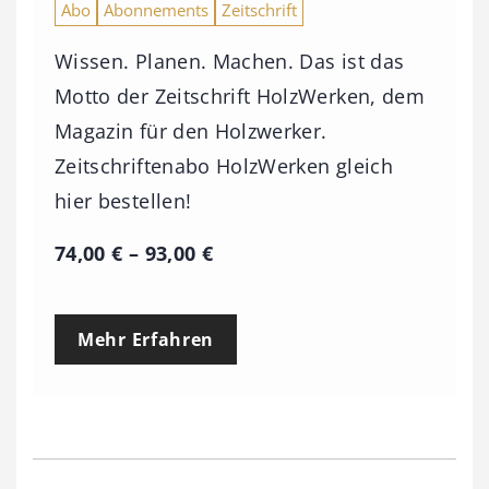
Abo
Abonnements
Zeitschrift
Wissen. Planen. Machen. Das ist das
Motto der Zeitschrift HolzWerken, dem
Magazin für den Holzwerker.
Zeitschriftenabo HolzWerken gleich
hier bestellen!
P
74,00
€
–
93,00
€
r
e
Mehr Erfahren
i
s
s
p