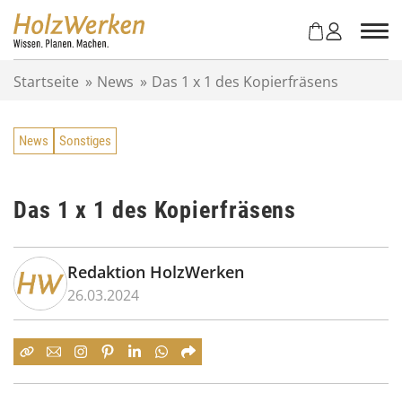
Z
u
m
I
Startseite
»
News
»
Das 1 x 1 des Kopierfräsens
n
h
a
News
Sonstiges
l
t
s
p
Das 1 x 1 des Kopierfräsens
r
i
n
Redaktion HolzWerken
g
26.03.2024
e
n