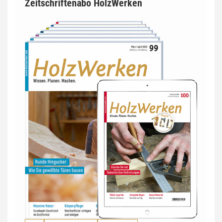
Zeitschriftenabo HolzWerken